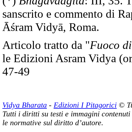
(*)
Bhagavadgitā
: III, 35.
sanscrito e commento di Ra
Āśram Vidyā, Roma.
Articolo tratto da "
Fuoco di
le Edizioni Asram Vidya (o
47-49
Vidya Bharata
-
Edizioni I Pitagorici
© Tut
Tutti i diritti su testi e immagini contenut
le normative sul diritto d’autore.