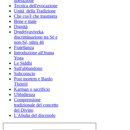
liberazione
Tecnica dell'evocazione
Unità della Tradizione
Che cos'è che trasmigra
Bene e male
Dignità
Dṛgdṛśyaviveka,
discriminazione tra Sé e
non-Sé, sūtra 46
Fratellanza
Introduzione all'Jnana
Yoga
Le Siddhi
Sull'abbandono
Subconscio
Post mortem e Bardo
Thötröl
Karman o sacrificio
Ubbidienza
Comprensione
tradizionale del concetto
del Divino
L'Abulia del discepolo