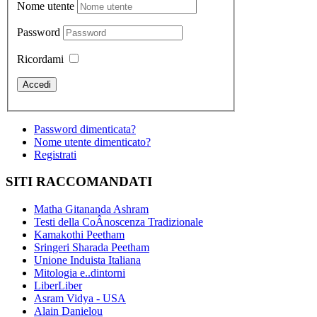
Nome utente
Password
Ricordami
Password dimenticata?
Nome utente dimenticato?
Registrati
SITI RACCOMANDATI
Matha Gitananda Ashram
Testi della CoÂ­noscenza Tradizionale
Kamakothi Peetham
Sringeri Sharada Peetham
Unione Induista Italiana
Mitologia e..dintorni
LiberLiber
Asram Vidya - USA
Alain Danielou