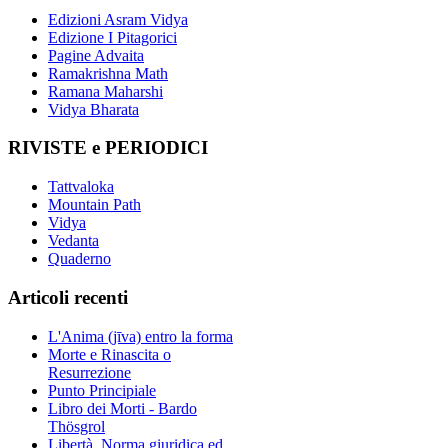
Edizioni Asram Vidya
Edizione I Pitagorici
Pagine Advaita
Ramakrishna Math
Ramana Maharshi
Vidya Bharata
RIVISTE e PERIODICI
Tattvaloka
Mountain Path
Vidya
Vedanta
Quaderno
Articoli recenti
L'Anima (jīva) entro la forma
Morte e Rinascita o
Resurrezione
Punto Principiale
Libro dei Morti - Bardo
Thösgrol
Libertà, Norma giuridica ed