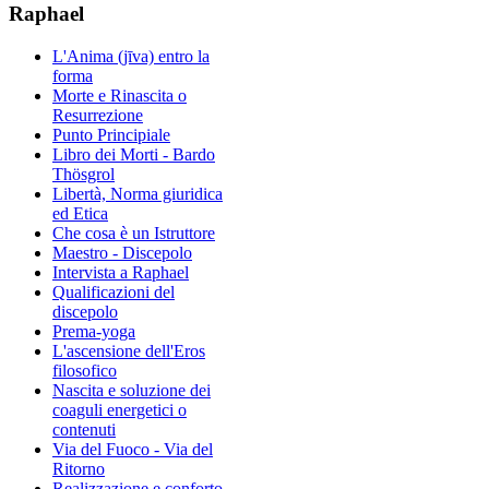
Raphael
L'Anima (jīva) entro la
forma
Morte e Rinascita o
Resurrezione
Punto Principiale
Libro dei Morti - Bardo
Thösgrol
Libertà, Norma giuridica
ed Etica
Che cosa è un Istruttore
Maestro - Discepolo
Intervista a Raphael
Qualificazioni del
discepolo
Prema-yoga
L'ascensione dell'Eros
filosofico
Nascita e soluzione dei
coaguli energetici o
contenuti
Via del Fuoco - Via del
Ritorno
Realizzazione e conforto