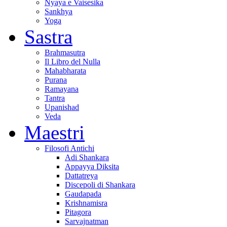
Nyaya e Vaisesika
Sankhya
Yoga
Sastra
Brahmasutra
Il Libro del Nulla
Mahabharata
Purana
Ramayana
Tantra
Upanishad
Veda
Maestri
Filosofi Antichi
Adi Shankara
Appayya Diksita
Dattatreya
Discepoli di Shankara
Gaudapada
Krishnamisra
Pitagora
Sarvajnatman