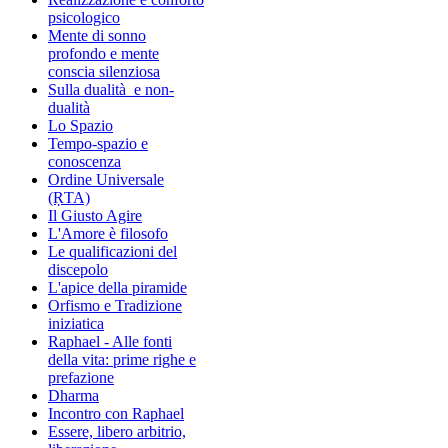
psicologico
Mente di sonno
profondo e mente
conscia silenziosa
Sulla dualità e non-
dualità
Lo Spazio
Tempo-spazio e
conoscenza
Ordine Universale
(ṚTA)
Il Giusto Agire
L'Amore è filosofo
Le qualificazioni del
discepolo
L'apice della piramide
Orfismo e Tradizione
iniziatica
Raphael - Alle fonti
della vita: prime righe e
prefazione
Dharma
Incontro con Raphael
Essere, libero arbitrio,