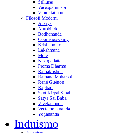
Sriharsa
Vacaspatimisra
Vimuktatman
Filosofi Moderni
Acarya
Aurobindo
Bodhananda
Coomaraswamy
Krishnamurti
Lakshmana
Mère
Nisargadatta
Prema Dharma
Ramakrishna
Ramana Maharshi
René Guénon
Raphael
Sant Kirpal Singh
Satya Sai Baba
Vivekananda
Veetamohananda
Yogananda
Induismo
Ascetismo