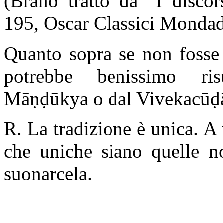
(Brano tratto da "I disco
195, Oscar Classici Mondad
Quanto sopra se non fosse 
potrebbe benissimo ris
Māṇḍūkya o dal Vivekacūḍ
R. La tradizione è unica. A 
che uniche siano quelle n
suonarcela.