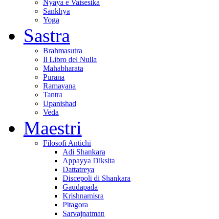
Nyaya e Vaisesika
Sankhya
Yoga
Sastra
Brahmasutra
Il Libro del Nulla
Mahabharata
Purana
Ramayana
Tantra
Upanishad
Veda
Maestri
Filosofi Antichi
Adi Shankara
Appayya Diksita
Dattatreya
Discepoli di Shankara
Gaudapada
Krishnamisra
Pitagora
Sarvajnatman