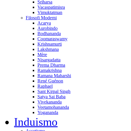
Sriharsa
Vacaspatimisra
Vimuktatman
Filosofi Moderni
Acarya
Aurobindo
Bodhananda
Coomaraswamy
Krishnamurti
Lakshmana
Mère
Nisargadatta
Prema Dharma
Ramakrishna
Ramana Maharshi
René Guénon
Raphael
Sant Kirpal Singh
Satya Sai Baba
Vivekananda
Veetamohananda
Yogananda
Induismo
Ascetismo