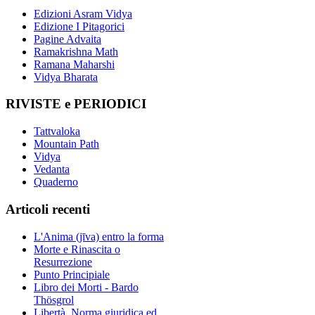
Edizioni Asram Vidya
Edizione I Pitagorici
Pagine Advaita
Ramakrishna Math
Ramana Maharshi
Vidya Bharata
RIVISTE e PERIODICI
Tattvaloka
Mountain Path
Vidya
Vedanta
Quaderno
Articoli recenti
L'Anima (jīva) entro la forma
Morte e Rinascita o
Resurrezione
Punto Principiale
Libro dei Morti - Bardo
Thösgrol
Libertà, Norma giuridica ed