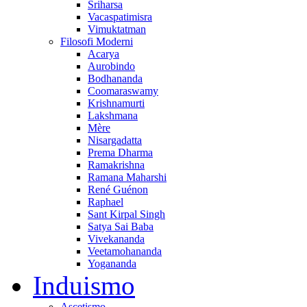
Sriharsa
Vacaspatimisra
Vimuktatman
Filosofi Moderni
Acarya
Aurobindo
Bodhananda
Coomaraswamy
Krishnamurti
Lakshmana
Mère
Nisargadatta
Prema Dharma
Ramakrishna
Ramana Maharshi
René Guénon
Raphael
Sant Kirpal Singh
Satya Sai Baba
Vivekananda
Veetamohananda
Yogananda
Induismo
Ascetismo