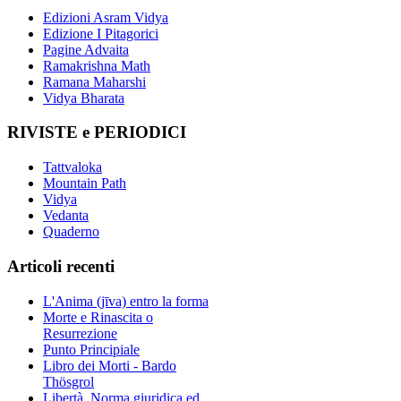
Edizioni Asram Vidya
Edizione I Pitagorici
Pagine Advaita
Ramakrishna Math
Ramana Maharshi
Vidya Bharata
RIVISTE e PERIODICI
Tattvaloka
Mountain Path
Vidya
Vedanta
Quaderno
Articoli recenti
L'Anima (jīva) entro la forma
Morte e Rinascita o
Resurrezione
Punto Principiale
Libro dei Morti - Bardo
Thösgrol
Libertà, Norma giuridica ed