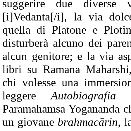
suggerire due diverse v
[i]Vedanta[/i], la via dol
quella di Platone e Ploti
disturberà alcuno dei pare
alcun genitore; e la via asp
libri su Ramana Maharshi
chi volesse una immersion
leggere
Autobiografi
Paramahamsa Yogananda che 
un giovane
brahmacārin
, 