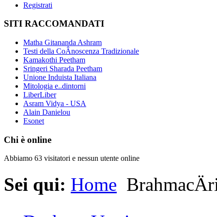
Registrati
SITI RACCOMANDATI
Matha Gitananda Ashram
Testi della CoÂ­noscenza Tradizionale
Kamakothi Peetham
Sringeri Sharada Peetham
Unione Induista Italiana
Mitologia e..dintorni
LiberLiber
Asram Vidya - USA
Alain Danielou
Esonet
Chi è online
Abbiamo 63 visitatori e nessun utente online
Sei qui:
Home
BrahmacÄri