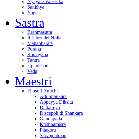
Nyaya e Vaisesika
Sankhya
Yoga
Sastra
Brahmasutra
Il Libro del Nulla
Mahabharata
Purana
Ramayana
Tantra
Upanishad
Veda
Maestri
Filosofi Antichi
Adi Shankara
Appayya Diksita
Dattatreya
Discepoli di Shankara
Gaudapada
Krishnamisra
Pitagora
Sarvajnatman