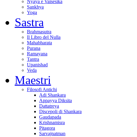
Nyaya e Vaisesika
Sankhya
Yoga
Sastra
Brahmasutra
Il Libro del Nulla
Mahabharata
Purana
Ramayana
Tantra
Upanishad
Veda
Maestri
Filosofi Antichi
Adi Shankara
Appayya Diksita
Dattatreya
Discepoli di Shankara
Gaudapada
Krishnamisra
Pitagora
Sarvajnatman