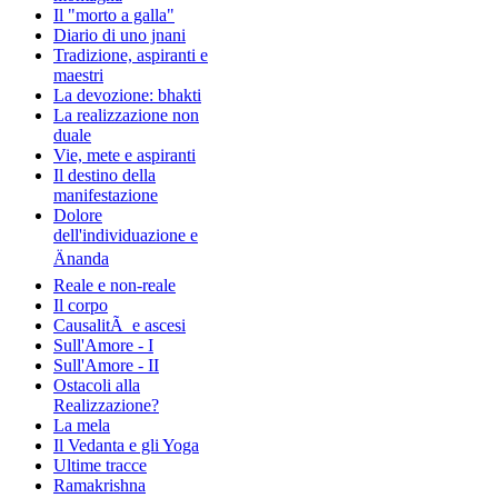
Il "morto a galla"
Diario di uno jnani
Tradizione, aspiranti e
maestri
La devozione: bhakti
La realizzazione non
duale
Vie, mete e aspiranti
Il destino della
manifestazione
Dolore
dell'individuazione e
Änanda
Reale e non-reale
Il corpo
CausalitÃ e ascesi
Sull'Amore - I
Sull'Amore - II
Ostacoli alla
Realizzazione?
La mela
Il Vedanta e gli Yoga
Ultime tracce
Ramakrishna