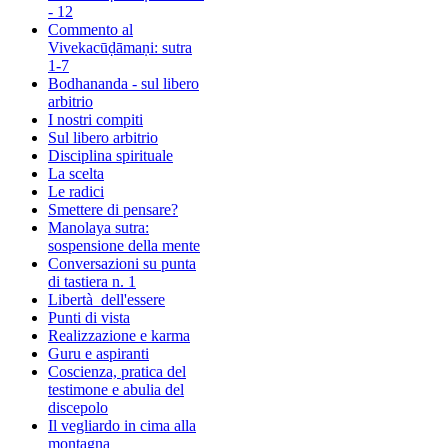
- 12
Commento al
Vivekacūḍāmaṇi: sutra
1-7
Bodhananda - sul libero
arbitrio
I nostri compiti
Sul libero arbitrio
Disciplina spirituale
La scelta
Le radici
Smettere di pensare?
Manolaya sutra:
sospensione della mente
Conversazioni su punta
di tastiera n. 1
Libertà dell'essere
Punti di vista
Realizzazione e karma
Guru e aspiranti
Coscienza, pratica del
testimone e abulia del
discepolo
Il vegliardo in cima alla
montagna