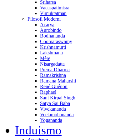
Sriharsa
Vacaspatimisra
Vimuktatman
Filosofi Moderni
Acarya
Aurobindo
Bodhananda
Coomaraswamy
Krishnamurti
Lakshmana
Mère
Nisargadatta
Prema Dharma
Ramakrishna
Ramana Maharshi
René Guénon
Raphael
Sant Kirpal Singh
Satya Sai Baba
Vivekananda
Veetamohananda
Yogananda
Induismo
Ascetismo