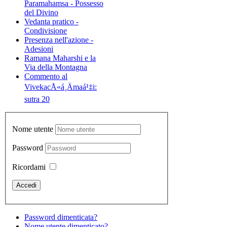
Paramahamsa - Possesso
del Divino
Vedanta pratico -
Condivisione
Presenza nell'azione -
Adesioni
Ramana Maharshi e la
Via della Montagna
Commento al
VivekacÅ«á¸Ämaá¹‡i:
sutra 20
Nome utente
Password
Ricordami
Password dimenticata?
Nome utente dimenticato?