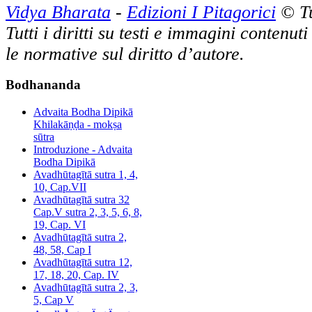
Vidya Bharata
-
Edizioni I Pitagorici
© Tut
Tutti i diritti su testi e immagini contenut
le normative sul diritto d’autore.
Bodhananda
Advaita Bodha Dipikā
Khilakāṇḍa - mokṣa
sūtra
Introduzione - Advaita
Bodha Dipikā
Avadhūtagītā sutra 1, 4,
10, Cap.VII
Avadhūtagītā sutra 32
Cap.V sutra 2, 3, 5, 6, 8,
19, Cap. VI
Avadhūtagītā sutra 2,
48, 58, Cap I
Avadhūtagītā sutra 12,
17, 18, 20, Cap. IV
Avadhūtagītā sutra 2, 3,
5, Cap V