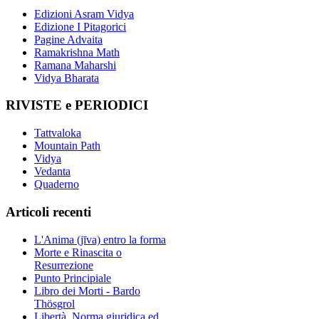
Edizioni Asram Vidya
Edizione I Pitagorici
Pagine Advaita
Ramakrishna Math
Ramana Maharshi
Vidya Bharata
RIVISTE e PERIODICI
Tattvaloka
Mountain Path
Vidya
Vedanta
Quaderno
Articoli recenti
L'Anima (jīva) entro la forma
Morte e Rinascita o
Resurrezione
Punto Principiale
Libro dei Morti - Bardo
Thösgrol
Libertà, Norma giuridica ed