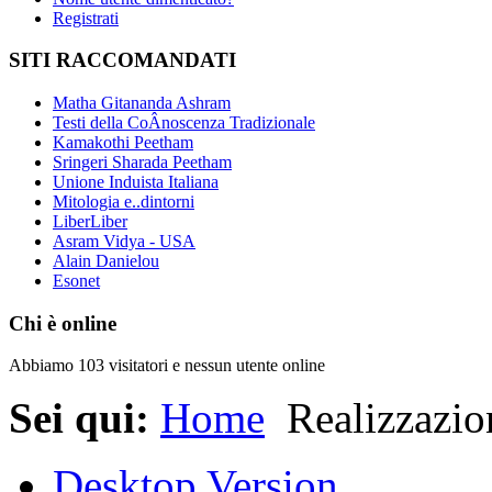
Registrati
SITI RACCOMANDATI
Matha Gitananda Ashram
Testi della CoÂ­noscenza Tradizionale
Kamakothi Peetham
Sringeri Sharada Peetham
Unione Induista Italiana
Mitologia e..dintorni
LiberLiber
Asram Vidya - USA
Alain Danielou
Esonet
Chi è online
Abbiamo 103 visitatori e nessun utente online
Sei qui:
Home
Realizzazio
Desktop Version