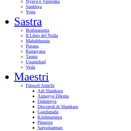
Nyaya e Vaisesika
Sankhya
Yoga
Sastra
Brahmasutra
Il Libro del Nulla
Mahabharata
Purana
Ramayana
Tantra
Upanishad
Veda
Maestri
Filosofi Antichi
Adi Shankara
Appayya Diksita
Dattatreya
Discepoli di Shankara
Gaudapada
Krishnamisra
Pitagora
Sarvajnatman