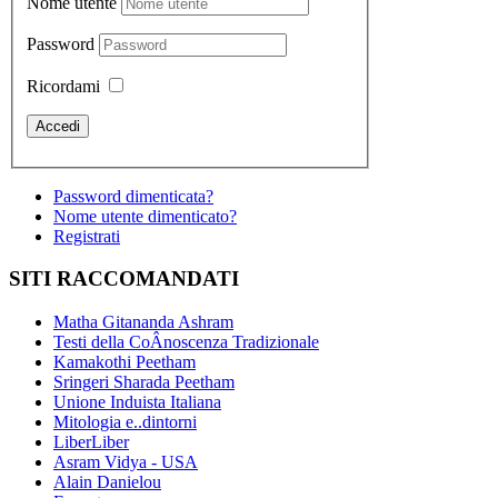
Nome utente
Password
Ricordami
Password dimenticata?
Nome utente dimenticato?
Registrati
SITI RACCOMANDATI
Matha Gitananda Ashram
Testi della CoÂ­noscenza Tradizionale
Kamakothi Peetham
Sringeri Sharada Peetham
Unione Induista Italiana
Mitologia e..dintorni
LiberLiber
Asram Vidya - USA
Alain Danielou