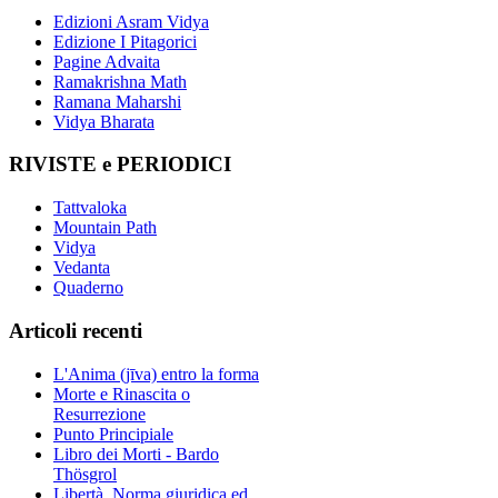
Edizioni Asram Vidya
Edizione I Pitagorici
Pagine Advaita
Ramakrishna Math
Ramana Maharshi
Vidya Bharata
RIVISTE e PERIODICI
Tattvaloka
Mountain Path
Vidya
Vedanta
Quaderno
Articoli recenti
L'Anima (jīva) entro la forma
Morte e Rinascita o
Resurrezione
Punto Principiale
Libro dei Morti - Bardo
Thösgrol
Libertà, Norma giuridica ed