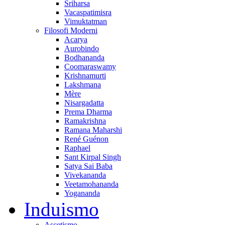
Sriharsa
Vacaspatimisra
Vimuktatman
Filosofi Moderni
Acarya
Aurobindo
Bodhananda
Coomaraswamy
Krishnamurti
Lakshmana
Mère
Nisargadatta
Prema Dharma
Ramakrishna
Ramana Maharshi
René Guénon
Raphael
Sant Kirpal Singh
Satya Sai Baba
Vivekananda
Veetamohananda
Yogananda
Induismo
Ascetismo