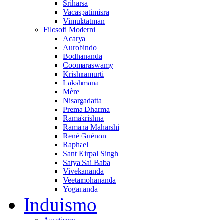
Sriharsa
Vacaspatimisra
Vimuktatman
Filosofi Moderni
Acarya
Aurobindo
Bodhananda
Coomaraswamy
Krishnamurti
Lakshmana
Mère
Nisargadatta
Prema Dharma
Ramakrishna
Ramana Maharshi
René Guénon
Raphael
Sant Kirpal Singh
Satya Sai Baba
Vivekananda
Veetamohananda
Yogananda
Induismo
Ascetismo