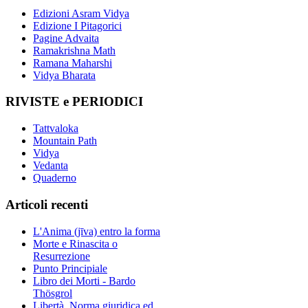
Edizioni Asram Vidya
Edizione I Pitagorici
Pagine Advaita
Ramakrishna Math
Ramana Maharshi
Vidya Bharata
RIVISTE e PERIODICI
Tattvaloka
Mountain Path
Vidya
Vedanta
Quaderno
Articoli recenti
L'Anima (jīva) entro la forma
Morte e Rinascita o
Resurrezione
Punto Principiale
Libro dei Morti - Bardo
Thösgrol
Libertà, Norma giuridica ed