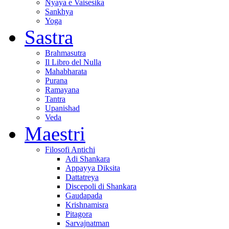
Nyaya e Vaisesika
Sankhya
Yoga
Sastra
Brahmasutra
Il Libro del Nulla
Mahabharata
Purana
Ramayana
Tantra
Upanishad
Veda
Maestri
Filosofi Antichi
Adi Shankara
Appayya Diksita
Dattatreya
Discepoli di Shankara
Gaudapada
Krishnamisra
Pitagora
Sarvajnatman