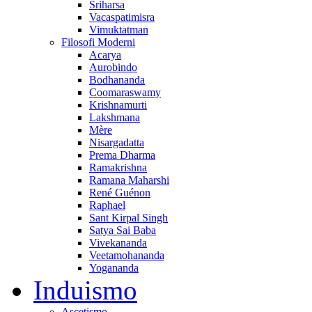
Sriharsa
Vacaspatimisra
Vimuktatman
Filosofi Moderni
Acarya
Aurobindo
Bodhananda
Coomaraswamy
Krishnamurti
Lakshmana
Mère
Nisargadatta
Prema Dharma
Ramakrishna
Ramana Maharshi
René Guénon
Raphael
Sant Kirpal Singh
Satya Sai Baba
Vivekananda
Veetamohananda
Yogananda
Induismo
Ascetismo