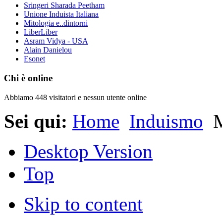
Sringeri Sharada Peetham
Unione Induista Italiana
Mitologia e..dintorni
LiberLiber
Asram Vidya - USA
Alain Danielou
Esonet
Chi è online
Abbiamo 448 visitatori e nessun utente online
Sei qui:
Home
Induismo
M
Desktop Version
Top
Skip to content