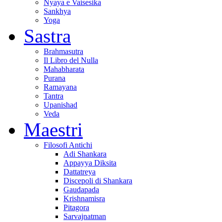
Nyaya e Vaisesika
Sankhya
Yoga
Sastra
Brahmasutra
Il Libro del Nulla
Mahabharata
Purana
Ramayana
Tantra
Upanishad
Veda
Maestri
Filosofi Antichi
Adi Shankara
Appayya Diksita
Dattatreya
Discepoli di Shankara
Gaudapada
Krishnamisra
Pitagora
Sarvajnatman