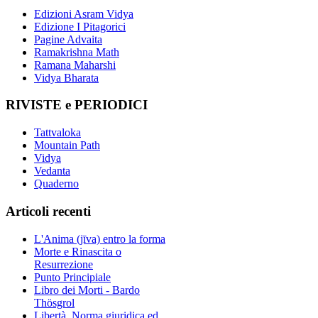
Edizioni Asram Vidya
Edizione I Pitagorici
Pagine Advaita
Ramakrishna Math
Ramana Maharshi
Vidya Bharata
RIVISTE e PERIODICI
Tattvaloka
Mountain Path
Vidya
Vedanta
Quaderno
Articoli recenti
L'Anima (jīva) entro la forma
Morte e Rinascita o
Resurrezione
Punto Principiale
Libro dei Morti - Bardo
Thösgrol
Libertà, Norma giuridica ed