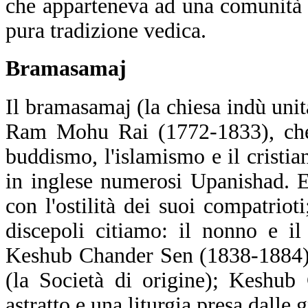
che apparteneva ad una comunità sa
pura tradizione vedica.
Bramasamaj
Il bramasamaj (la chiesa indù uni
Ram Mohu Rai (1772-1833), che h
buddismo, l'islamismo e il cristia
in inglese numerosi Upanishad. Eg
con l'ostilità dei suoi compatriot
discepoli citiamo: il nonno e i
Keshub Chander Sen (1838-1884)
(la Società di origine); Keshu
astratto e una liturgia presa dalle