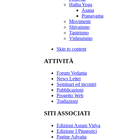
Hatha Yoga
Asana
Pranayama
Movimenti
Shivaismo
Tantrismo
Vishnuismo
Skip to content
ATTIVITÀ
Forum Vedanta
News Letter
Seminari ed incontri
Pubblicazioni
Progetto Web
Traduzioni
SITI ASSOCIATI
Edizioni Asram Vidya
Edizione I Pitagorici
Pagine Advaita