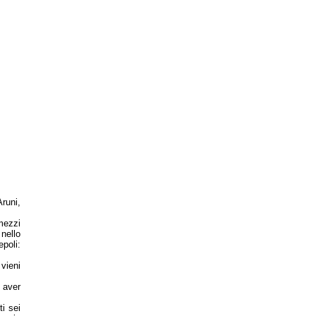
runi,
mezzi
nello
epoli:
vieni
 aver
i sei