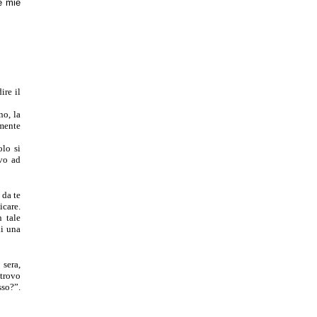
e mie
ire il
no, la
lmente
olo si
vo ad
 da te
care.
n tale
i una
 sera,
 trovo
sso?”.