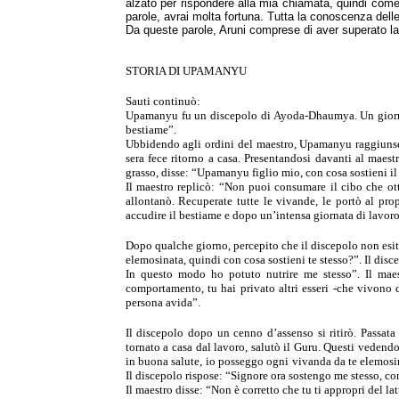
alzato per rispondere alla mia chiamata, quindi com
parole, avrai molta fortuna. Tutta la conoscenza delle
Da queste parole, Aruni comprese di aver superato la 
STORIA DI UPAMANYU
Sauti continuò:
Upamanyu fu un discepolo di Ayoda-Dhaumya. Un gior
bestiame”.
Ubbidendo agli ordini del maestro, Upamanyu raggiunse
sera fece ritorno a casa. Presentandosi davanti al maest
grasso,
disse: “Upamanyu figlio mio, con cosa sostieni il
Il maestro replicò: “Non puoi consumare il cibo che o
allontanò.
Recuperate tutte le vivande, le portò al prop
accudire il
bestiame e dopo un’intensa giornata di lavoro
Dopo qualche giorno, percepito che il discepolo non esit
elemosinata, quindi con cosa sostieni te stesso?”.
Il disc
In questo modo ho potuto nutrire me stesso”.
Il mae
comportamento, tu hai privato altri esseri -che vivono
persona avida”.
Il discepolo dopo un cenno d’assenso si ritirò. Passata
tornato
a casa dal lavoro, salutò il Guru. Questi vedend
in buona
salute, io posseggo ogni vivanda da te elemosi
Il discepolo rispose: “Signore ora sostengo me stesso, con
Il maestro disse: “Non è corretto che tu ti appropri del l