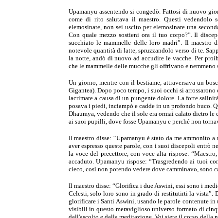
Upamanyu assentendo si congedò. Fattosi di nuovo gior
come di
rito salutava il maestro. Questi vedendolo 
elemosinate, non sei
uscito per elemosinare una second
Con quale mezzo sostieni ora
il tuo corpo?”.
Il disce
succhiato le mammelle delle loro madri”.
Il maestro d
notevole quantità di latte, spruzzandolo verso di te.
Sapp
la notte, andò di nuovo ad accudire le vacche. Per
proi
che le mammelle delle mucche gli offrivano e nemmeno
Un giorno, mentre con il bestiame, attraversava un bos
Gigantea). Dopo poco tempo, i suoi occhi si arrossarono
lacrimare a causa di un pungente dolore. La forte salini
posava i piedi, inciampò e cadde in un profondo buco. Q
Dhaumya, vedendo che il sole era ormai calato dietro le
ai suoi pupilli, dove fosse Upamanyu e perché non tornav
Il maestro disse: “Upamanyu è stato da me ammonito a n
aver espresso queste parole, con i suoi discepoli entrò n
la voce del precettore, con voce alta rispose: “Maestro
accaduto. Upamanyu rispose: “Trasgredendo ai tuoi c
cieco, così non potendo vedere dove camminavo, sono c
Il maestro disse: “Glorifica i due Aswini, essi sono i medi
Celesti, solo loro sono in grado di restitutirti la vista”.
D
glorificare i Santi Aswini, usando le parole contenute i
visibili in
questo meraviglioso universo formato di cinqu
dall'ascolto e
dalla meditazione. Voi siete il corso della n