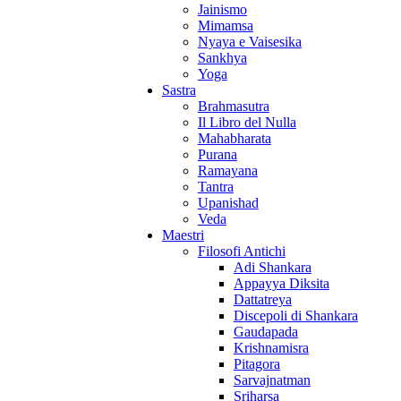
Jainismo
Mimamsa
Nyaya e Vaisesika
Sankhya
Yoga
Sastra
Brahmasutra
Il Libro del Nulla
Mahabharata
Purana
Ramayana
Tantra
Upanishad
Veda
Maestri
Filosofi Antichi
Adi Shankara
Appayya Diksita
Dattatreya
Discepoli di Shankara
Gaudapada
Krishnamisra
Pitagora
Sarvajnatman
Sriharsa