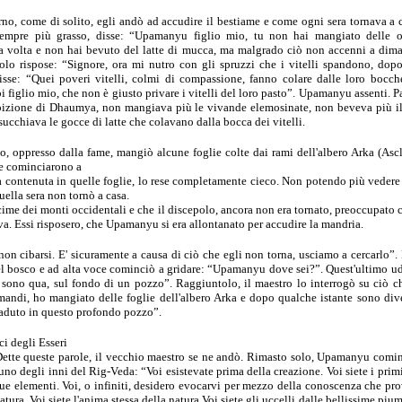
no, come di solito,
egli andò ad accudire il bestiame e come ogni sera tornava a 
sempre più grasso, disse:
“Upamanyu figlio mio, tu non hai mangiato delle of
a volta e non hai bevuto del latte di
mucca, ma malgrado ciò non accenni a dimag
polo rispose: “Signore, ora mi nutro con gli spruzzi che i vitelli
spandono, dopo
isse: “Quei poveri vitelli, colmi di compassione, fanno colare
dalle loro bocch
i figlio mio, che non è giusto privare i vitelli del loro pasto”.
Upamanyu assenti. Pa
bizione di Dhaumya, non mangiava più le vivande elemosinate, non beveva
più il
 succhiava
le gocce di latte che colavano dalla bocca dei vitelli.
co, oppresso dalla
fame, mangiò alcune foglie colte dai rami dell'albero Arka (Asc
 e cominciarono a
tà contenuta in
quelle foglie, lo rese completamente cieco. Non potendo più veder
uella sera non tornò
a casa.
 cime dei monti
occidentali e che il discepolo, ancora non era tornato, preoccupato 
a. Essi risposero,
che Upamanyu si era allontanato per accudire la mandria.
on cibarsi. E'
sicuramente a causa di ciò che egli non torna, usciamo a cercarlo”.
el bosco e
ad alta voce cominciò a gridare: “Upamanyu dove sei?”.
Quest'ultimo u
,
sono qua, sul fondo di un pozzo”. Raggiuntolo, il maestro lo interrogò su
ciò c
omandi, ho
mangiato delle foglie dell'albero Arka e dopo qualche istante sono di
aduto in questo
profondo pozzo”.
ci degli Esseri
ette queste parole, il vecchio maestro se ne andò. Rimasto solo, Upamanyu
comin
n uno
degli inni del Rig-Veda:
“Voi esistevate prima della creazione. Voi siete i primi
e elementi. Voi, o infiniti,
desidero evocarvi per mezzo della conoscenza che pr
atura. Voi siete l'anima stessa
della natura.Voi siete gli uccelli dalle bellissime piu