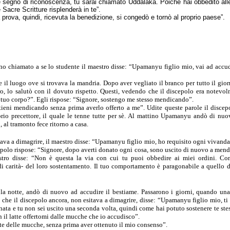
e segno di riconoscenza, tu sarai chiamato Uddalaka. Poiché hai obbedito all
 Sacre Scritture risplenderà in te”.
prova, quindi, ricevuta la benedizione, si congedò e tornò al proprio paese”.
no chiamato a se lo
studente il maestro disse: “Upamanyu figlio mio, vai ad accud
 il luogo ove si
trovava la mandria. Dopo aver vegliato il branco per tutto il gior
ro, lo salutò con il
dovuto rispetto. Questi, vedendo che il discepolo era notevo
 tuo corpo?”.
Egli rispose: “Signore, sostengo me stesso mendicando”.
ttieni mendicando senza
prima averlo offerto a me”. Udite queste parole il discep
rio precettore, il quale le
tenne tutte per sè. Al mattino Upamanyu andò di nuo
, al tramonto fece ritorno a
casa.
ava a dimagrire, il
maestro disse: “Upamanyu figlio mio, ho requisito ogni vivanda
epolo rispose: “Signore, dopo averti donato ogni cosa, sono uscito di
nuovo a mendi
stro disse: “Non è questa la via con cui tu puoi obbedire ai miei
ordini. Co
 di
carità- del loro sostentamento. Il tuo comportamento è paragonabile a quello
d
 la notte, andò di
nuovo ad accudire il bestiame. Passarono i giorni, quando una
o che il discepolo ancora,
non esitava a dimagrire, disse: “Upamanyu figlio mio, ti
nata e tu non sei uscito una
seconda volta, quindi come hai potuto sostenere te ste
 il latte
offertomi dalle mucche che io accudisco”.
atte delle mucche,
senza prima aver ottenuto il mio consenso”.