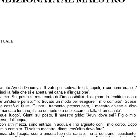
ITUALE
amato Ayoda-Dhaumya. Il vate possedeva tre discepoli, i cui nomi erano: A
i la falla che si è aperta nel canale d’irrigazione”.
rcio. Sul posto si rese conto dell’impossibilità di arginare la fenditura con 
be un’idea e pensò: “Ho trovato un modo per eseguire il mio compito”. Scese 
ua cessò di fluire. Giunto il tramonto, preoccupato, il maestro chiese ai disc
mandato lontano, il suo compito era di bloccare la falla di un canale”.
el luogo”. Giunti sul posto, il maestro gridò: “Aruni dove sei? Figlio mio 
erse dall’acqua.
on altri mezzi, sono entrato in acqua e l’ho arginato con il mio corpo. Dopo
 mio compito. Ti saluto maestro, dimmi cos’altro devo fare”.
enza che l’acqua scorre ancora fuori dal canale, ma al contrario, ubbidiente t