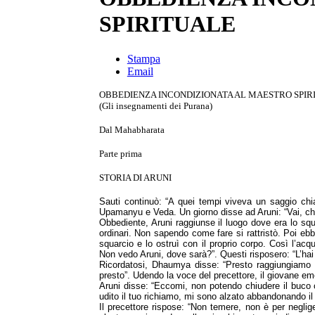
SPIRITUALE
Stampa
Email
OBBEDIENZA INCONDIZIONATA AL MAESTRO SPIR
(Gli insegnamenti dei Purana)
Dal Mahabharata
Parte prima
STORIA DI ARUNI
Sauti continuò: “A quei tempi viveva un saggio chi
Upamanyu e Veda. Un giorno disse ad Aruni: “Vai, chiud
Obbediente, Aruni raggiunse il luogo dove era lo squa
ordinari. Non sapendo come fare si rattristò. Poi eb
squarcio e lo ostruì con il proprio corpo. Così l’acq
Non vedo Aruni, dove sarà?”. Questi risposero: “L’hai 
Ricordatosi, Dhaumya disse: “Presto raggiungiamo qu
presto”. Udendo la voce del precettore, il giovane em
Aruni disse: “Eccomi, non potendo chiudere il buco c
udito il tuo richiamo, mi sono alzato abbandonando il
Il precettore rispose: “Non temere, non è per neglig