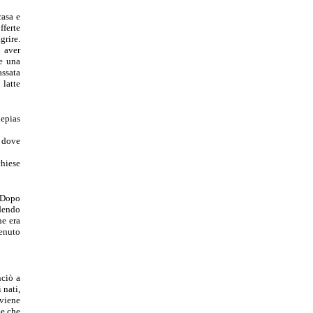
casa e
ferte
rire.
 aver
e una
ssata
 latte
lepias
e dove
chiese
Dopo
dendo
he era
venuto
ciò a
 nati,
oviene
me che