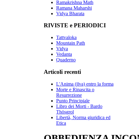
Ramakrishna Math
Ramana Maharshi
Vidya Bharata
RIVISTE e PERIODICI
Tattvaloka
Mountain Path
Vidya
Vedanta
Quaderno
Articoli recenti
L'Anima (jīva) entro la forma
Morte e Rinascita o
Resurrezione
Punto Principiale
Libro dei Morti - Bardo
Thösgrol
Libertà, Norma giuridica ed
Etica
OBBEDIENZA INCO