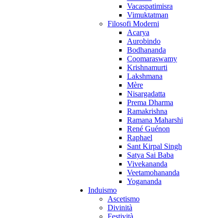
Vacaspatimisra
Vimuktatman
Filosofi Moderni
Acarya
Aurobindo
Bodhananda
Coomaraswamy
Krishnamurti
Lakshmana
Mère
Nisargadatta
Prema Dharma
Ramakrishna
Ramana Maharshi
René Guénon
Raphael
Sant Kirpal Singh
Satya Sai Baba
Vivekananda
Veetamohananda
Yogananda
Induismo
Ascetismo
Divinità
Festività