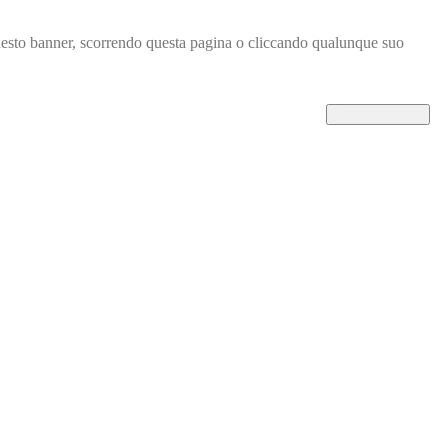
o questo banner, scorrendo questa pagina o cliccando qualunque suo
OK, ho capito !