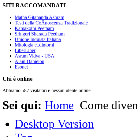
SITI RACCOMANDATI
Matha Gitananda Ashram
Testi della CoÂ­noscenza Tradizionale
Kamakothi Peetham
Sringeri Sharada Peetham
Unione Induista Italiana
Mitologia e..dintorni
LiberLiber
Asram Vidya - USA
Alain Danielou
Esonet
Chi è online
Abbiamo 587 visitatori e nessun utente online
Sei qui:
Home
Come divent
Desktop Version