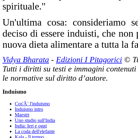
spirituale."
Un'ultima cosa: consideriamo 
deciso di essere induisti, che non
nuova dieta alimentare a tutta la f
Vidya Bharata
-
Edizioni I Pitagorici
© Tut
Tutti i diritti su testi e immagini contenut
le normative sul diritto d’autore.
Induismo
Cos'Ã¨ l'induismo
Induismo intro
Maestri
Uno studio sull'India
India: Ieri e oggi
La coda dell'elefante
Kala - Il tempo