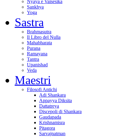
Nyaya e Vaisesika
Sankhya
Yoga
Sastra
Brahmasutra
Il Libro del Nulla
Mahabharata
Purana
Ramayana
Tantra
Upanishad
Veda
Maestri
Filosofi Antichi
Adi Shankara
Appayya Diksita
Dattatreya
Discepoli di Shankara
Gaudapada
Krishnamisra
Pitagora
Sarvajnatman