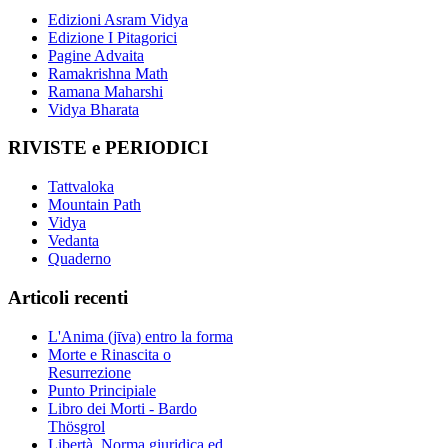
Edizioni Asram Vidya
Edizione I Pitagorici
Pagine Advaita
Ramakrishna Math
Ramana Maharshi
Vidya Bharata
RIVISTE e PERIODICI
Tattvaloka
Mountain Path
Vidya
Vedanta
Quaderno
Articoli recenti
L'Anima (jīva) entro la forma
Morte e Rinascita o
Resurrezione
Punto Principiale
Libro dei Morti - Bardo
Thösgrol
Libertà, Norma giuridica ed