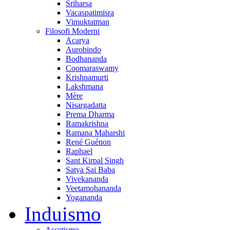
Sriharsa
Vacaspatimisra
Vimuktatman
Filosofi Moderni
Acarya
Aurobindo
Bodhananda
Coomaraswamy
Krishnamurti
Lakshmana
Mère
Nisargadatta
Prema Dharma
Ramakrishna
Ramana Maharshi
René Guénon
Raphael
Sant Kirpal Singh
Satya Sai Baba
Vivekananda
Veetamohananda
Yogananda
Induismo
Ascetismo