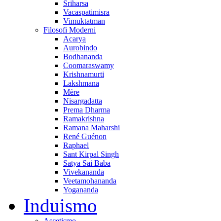
Sriharsa
Vacaspatimisra
Vimuktatman
Filosofi Moderni
Acarya
Aurobindo
Bodhananda
Coomaraswamy
Krishnamurti
Lakshmana
Mère
Nisargadatta
Prema Dharma
Ramakrishna
Ramana Maharshi
René Guénon
Raphael
Sant Kirpal Singh
Satya Sai Baba
Vivekananda
Veetamohananda
Yogananda
Induismo
Ascetismo