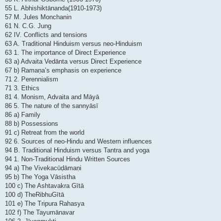
55 L. Abhishiktānanda(1910-1973)
57 M. Jules Monchanin
61 N. C.G. Jung
62 IV. Conflicts and tensions
63 A. Traditional Hinduism versus neo-Hinduism
63 1. The importance of Direct Experience
63 a) Advaita Vedānta versus Direct Experience
67 b) Ramaṇa’s emphasis on experience
71 2. Perennialism
71 3. Ethics
81 4. Monism, Advaita and Māyā
86 5. The nature of the sannyāsī
86 a) Family
88 b) Possessions
91 c) Retreat from the world
92 6. Sources of neo-Hindu and Western influences
94 B. Traditional Hinduism versus Tantra and yoga
94 1. Non-Traditional Hindu Written Sources
94 a) The Vivekacūḍāmaṇi
95 b) The Yoga Vāsistha
100 c) The Ashtavakra Gītā
100 d) TheRibhuGītā
101 e) The Tripura Rahasya
102 f) The Tayumānavar