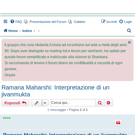
Vedanta.it Forum
FAQ
Presentazione del Forum
Galateo
Iscriviti
Login
C
Home
Indice
e
Il gruppo che cura Vedanta.it inizia ad incontrarsi sul web a metà degli anni
r
90. Dopo aver dialogato su mailing list e forum per vent'anni, ha optato per
c
questo forum semplificato e indirizzato alla visione di Shankara.
a
Si raccomanda di tenere il forum libero da conflittualità e oscurità di ogni
genere.
Grazie
Ramana Maharshi: Interpretazione di un
jivanmukta
Cerca
Ricerca avan
Rispondi
1 messaggio • Pagina
1
di
1
seva