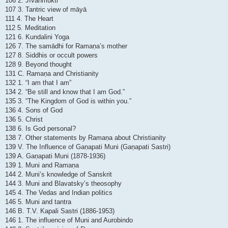
106 2. Jīvanmukti
107 3. Tantric view of māyā
111 4. The Heart
112 5. Meditation
121 6. Kundalini Yoga
126 7. The samādhi for Ramaṇa’s mother
127 8. Siddhis or occult powers
128 9. Beyond thought
131 C. Ramaṇa and Christianity
132 1. “I am that I am”
134 2. “Be still and know that I am God.”
135 3. “The Kingdom of God is within you.”
136 4. Sons of God
136 5. Christ
138 6. Is God personal?
138 7. Other statements by Ramaṇa about Christianity
139 V. The Influence of Gaṇapati Muni (Gaṇapati Sastri)
139 A. Gaṇapati Muni (1878-1936)
139 1. Muni and Ramaṇa
144 2. Muni’s knowledge of Sanskrit
144 3. Muni and Blavatsky’s theosophy
145 4. The Vedas and Indian politics
146 5. Muni and tantra
146 B. T.V. Kapali Sastri (1886-1953)
146 1. The influence of Muni and Aurobindo