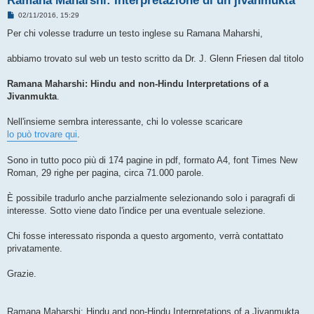
Ramana Maharshi: Interpretazione di un jivanmukta
M
02/11/2016, 15:29
e
s
Per chi volesse tradurre un testo inglese su Ramana Maharshi,
s
a
g
abbiamo trovato sul web un testo scritto da Dr. J. Glenn Friesen dal titolo
g
i
o
Ramana Maharshi: Hindu and non-Hindu Interpretations of a
Jivanmukta
.
Nell'insieme sembra interessante, chi lo volesse scaricare
lo può trovare qui
.
Sono in tutto poco più di 174 pagine in pdf, formato A4, font Times New
Roman, 29 righe per pagina, circa 71.000 parole.
È possibile tradurlo anche parzialmente selezionando solo i paragrafi di
interesse. Sotto viene dato l'indice per una eventuale selezione.
Chi fosse interessato risponda a questo argomento, verrà contattato
privatamente.
Grazie.
Ramana Maharshi: Hindu and non-Hindu Interpretations of a Jivanmukta