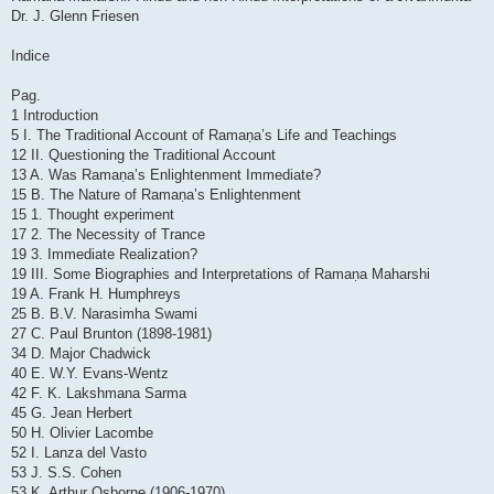
Dr. J. Glenn Friesen
Indice
Pag.
1 Introduction
5 I. The Traditional Account of Ramaṇa’s Life and Teachings
12 II. Questioning the Traditional Account
13 A. Was Ramaṇa’s Enlightenment Immediate?
15 B. The Nature of Ramaṇa’s Enlightenment
15 1. Thought experiment
17 2. The Necessity of Trance
19 3. Immediate Realization?
19 III. Some Biographies and Interpretations of Ramaṇa Maharshi
19 A. Frank H. Humphreys
25 B. B.V. Narasimha Swami
27 C. Paul Brunton (1898-1981)
34 D. Major Chadwick
40 E. W.Y. Evans-Wentz
42 F. K. Lakshmana Sarma
45 G. Jean Herbert
50 H. Olivier Lacombe
52 I. Lanza del Vasto
53 J. S.S. Cohen
53 K. Arthur Osborne (1906-1970)