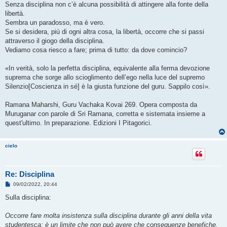
Senza disciplina non c’è alcuna possibilità di attingere alla fonte della
libertà.
Sembra un paradosso, ma è vero.
Se si desidera, più di ogni altra cosa, la libertà, occorre che si passi
attraverso il giogo della disciplina.
Vediamo cosa riesco a fare; prima di tutto: da dove comincio?
«In verità, solo la perfetta disciplina, equivalente alla ferma devozione
suprema che sorge allo scioglimento dell’ego nella luce del supremo
Silenzio[Coscienza in sé] è la giusta funzione del guru. Sappilo così».
Ramana Maharshi, Guru Vachaka Kovai 269. Opera composta da
Muruganar con parole di Sri Ramana, corretta e sistemata insieme a
quest'ultimo. In preparazione. Edizioni I Pitagorici.
cielo
Re: Disciplina
M
09/02/2022, 20:44
e
s
Sulla disciplina:
s
a
g
Occorre fare molta insistenza sulla disciplina durante gli anni della vita
g
studentesca; è un limite che non può avere che conseguenze benefiche.
i