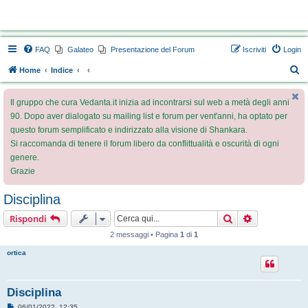
Vedanta.it Forum
FAQ
Galateo
Presentazione del Forum
Iscriviti
Login
C
Home
Indice
e
Il gruppo che cura Vedanta.it inizia ad incontrarsi sul web a metà degli anni
r
90. Dopo aver dialogato su mailing list e forum per vent'anni, ha optato per
c
questo forum semplificato e indirizzato alla visione di Shankara.
a
Si raccomanda di tenere il forum libero da conflittualità e oscurità di ogni
genere.
Grazie
Disciplina
Cerca
Ricerca avan
Rispondi
2 messaggi • Pagina
1
di
1
ortica
Disciplina
M
06/01/2022, 12:35