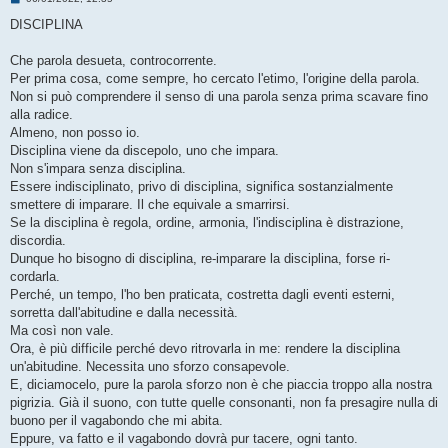
e
s
DISCIPLINA
s
a
g
Che parola desueta, controcorrente.
g
Per prima cosa, come sempre, ho cercato l'etimo, l'origine della parola.
i
o
Non si può comprendere il senso di una parola senza prima scavare fino
alla radice.
Almeno, non posso io.
Disciplina viene da discepolo, uno che impara.
Non s'impara senza disciplina.
Essere indisciplinato, privo di disciplina, significa sostanzialmente
smettere di imparare. Il che equivale a smarrirsi.
Se la disciplina è regola, ordine, armonia, l'indisciplina è distrazione,
discordia.
Dunque ho bisogno di disciplina, re-imparare la disciplina, forse ri-
cordarla.
Perché, un tempo, l'ho ben praticata, costretta dagli eventi esterni,
sorretta dall'abitudine e dalla necessità.
Ma così non vale.
Ora, è più difficile perché devo ritrovarla in me: rendere la disciplina
un'abitudine. Necessita uno sforzo consapevole.
E, diciamocelo, pure la parola sforzo non è che piaccia troppo alla nostra
pigrizia. Già il suono, con tutte quelle consonanti, non fa presagire nulla di
buono per il vagabondo che mi abita.
Eppure, va fatto e il vagabondo dovrà pur tacere, ogni tanto.