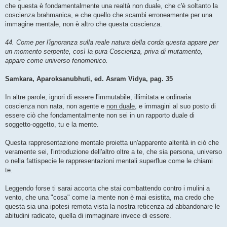
che questa è fondamentalmente una realtà non duale, che c'è soltanto la
coscienza brahmanica, e che quello che scambi erroneamente per una
immagine mentale, non è altro che questa coscienza.
44. Come per l'ignoranza sulla reale natura della corda questa appare per
un momento serpente, così la pura Coscienza, priva di mutamento,
appare come universo fenomenico.
Samkara, Aparoksanubhuti, ed. Asram Vidya, pag. 35
In altre parole, ignori di essere l'immutabile, illimitata e ordinaria
coscienza non nata, non agente e
non duale
, e immagini al suo posto di
essere ciò che fondamentalmente non sei in un rapporto duale di
soggetto-oggetto, tu e la mente.
Questa rappresentazione mentale proietta un'apparente alterità in ciò che
veramente sei, l'introduzione dell'altro oltre a te, che sia persona, universo
o nella fattispecie le rappresentazioni mentali superflue come le chiami
te.
Leggendo forse ti sarai accorta che stai combattendo contro i mulini a
vento, che una "cosa" come la mente non è mai esistita, ma credo che
questa sia una ipotesi remota vista la nostra reticenza ad abbandonare le
abitudini radicate, quella di immaginare invece di essere.