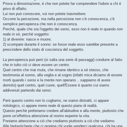
Prova a dimostrazione, è che non potete far comprendere l'odore a chi è
privo di olfatto.
Lui non può conoscere, voi non potete trasmettere.
Occorre la percezione, ma nella percezione non c'è conoscenza, c'è
semplice percepienza che non è conoscenza.
Perchè, quale che sia l'oggetto dei sensi, esso non è reale in quando non
reale in sè, perchè soggetto:
1) al divenire: nasce e muore;
2) scompare durante il sonno: se fosse reale esso sarebbe presente a
prescindere dello stato di coscienza del soggetto.
La percepienza può però (si salta una serie di passaggi) condurre al fatto
che in tutto ciò ci deve essere un centro.
Quel centro che mai muta, che rimane identico a sé stesso, che
testimonia al sonno, alla veglia e al sogno (infatti mica diciamo di essere
morti quando i sensi e la mente non operano... sappiamo di avere
dormito) quel centro, quel cuore, quell'Essere è quanto cui siamo
addivenuti partendo dai sensi.
Però questo centro non lo cogliamo, ne siamo distratti, ci appare
mitologico, ci appare meno reale di questo piano di realtà.
Questo perchè preferiamo credere all'abitudine e alla mente, piuttosto che
porre un’effettiva attenzione al nostro esperire la vita.
Poniamo attenzione a ciò che crediamo piuttosto a ciò che vediamo.
Alle fantasticherie che ci propina chi vuole venderci qualcosa, chi ha una