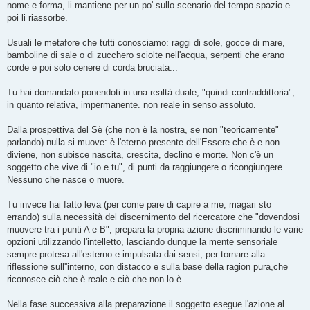
nome e forma, li mantiene per un po' sullo scenario del tempo-spazio e
poi li riassorbe.
Usuali le metafore che tutti conosciamo: raggi di sole, gocce di mare,
bamboline di sale o di zucchero sciolte nell'acqua, serpenti che erano
corde e poi solo cenere di corda bruciata...
Tu hai domandato ponendoti in una realtà duale, "quindi contraddittoria",
in quanto relativa, impermanente. non reale in senso assoluto.
Dalla prospettiva del Sè (che non è la nostra, se non "teoricamente"
parlando) nulla si muove: è l'eterno presente dell'Essere che è e non
diviene, non subisce nascita, crescita, declino e morte. Non c'è un
soggetto che vive di "io e tu", di punti da raggiungere o ricongiungere.
Nessuno che nasce o muore.
Tu invece hai fatto leva (per come pare di capire a me, magari sto
errando) sulla necessità del discernimento del ricercatore che "dovendosi
muovere tra i punti A e B", prepara la propria azione discriminando le varie
opzioni utilizzando l'intelletto, lasciando dunque la mente sensoriale
sempre protesa all'esterno e impulsata dai sensi, per tornare alla
riflessione sull''interno, con distacco e sulla base della ragion pura,che
riconosce ciò che è reale e ciò che non lo è.
Nella fase successiva alla preparazione il soggetto esegue l'azione al