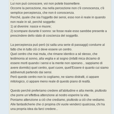
Lui non può conoscere, voi non potete trasmettere.
Occorre la percezione, ma nella percezione non c'è conoscenza, c'è
semplice percepienza, che non è conoscenza.
Perchè, quale che sia l'oggetto dei sensi, esso non è reale in quando
non reale in sè, perchè soggetto:
1) al divenire: nasce e muore;
2) scompare durante il sonno: se fosse reale esso sarebbe presente a
prescindere dello stato di coscienza del soggetto.
La percepienza può però (si salta una serie di passaggi) condurre al
fatto che in tutto ciò ci deve essere un centro.
Quel centro che mai muta, che rimane identico a sé stesso, che
testimonia al sonno, alla veglia e al sogno (infatti mica diciamo di
essere morti quando i sensi e la mente non operano... sappiamo di
avere dormito) quel centro, quel cuore, quell'Essere è quanto cui siamo
addivenuti partendo dai sensi.
Però questo centro non lo cogliamo, ne siamo distratti, ci appare
mitologico, ci appare meno reale di questo piano di realtà.
Questo perchè preferiamo credere all'abitudine e alla mente, piuttosto
che porre un’effettiva attenzione al nostro esperire la vita.
Poniamo attenzione a ciò che crediamo, piuttosto a ciò che vediamo.
Alle fantasticherie che ci propina chi vuole venderci qualcosa, chi ha
una propria idea da farci credere...