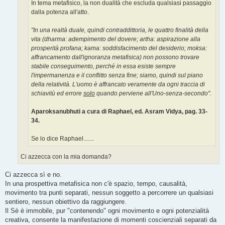
In tema metafisico, la non dualità che escluda qualsiasi passaggio
dalla potenza all'atto.
"In una realtà duale, quindi contraddittoria, le quattro finalità della
vita (dharma: adempimento del dovere; artha: aspirazione alla
prosperità profana; kama: soddisfacimento del desiderio; moksa:
affrancamento dall'ignoranza metafisica) non possono trovare
stabile conseguimento, perché in essa esiste sempre
l'impermanenza e il conflitto senza fine; siamo, quindi sul piano
della relatività. L'uomo è affrancato veramente da ogni traccia di
schiavitù ed errore
solo
quando perviene all'Uno-senza-secondo".
Aparoksanubhuti a cura di Raphael, ed. Asram Vidya, pag. 33-
34.
Se lo dice Raphael.......
Ci azzecca con la mia domanda?
Ci azzecca sì e no.
In una prospettiva metafisica non c'è spazio, tempo, causalità,
movimento tra punti separati, nessun soggetto a percorrere un qualsiasi
sentiero, nessun obiettivo da raggiungere.
Il Sè è immobile, pur "contenendo" ogni movimento e ogni potenzialità
creativa, consente la manifestazione di momenti coscienziali separati da