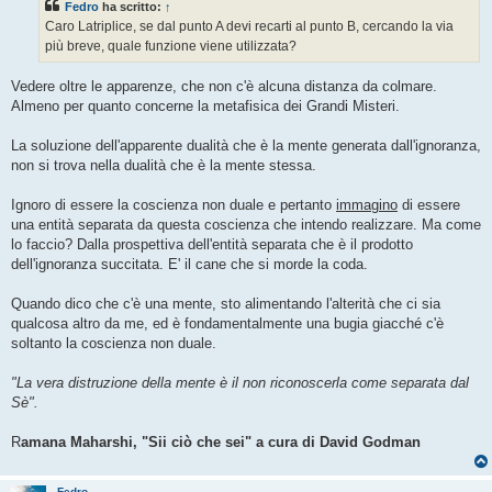
Fedro
ha scritto:
↑
a
g
Caro Latriplice, se dal punto A devi recarti al punto B, cercando la via
g
più breve, quale funzione viene utilizzata?
i
o
Vedere oltre le apparenze, che non c'è alcuna distanza da colmare.
Almeno per quanto concerne la metafisica dei Grandi Misteri.
La soluzione dell'apparente dualità che è la mente generata dall'ignoranza,
non si trova nella dualità che è la mente stessa.
Ignoro di essere la coscienza non duale e pertanto
immagino
di essere
una entità separata da questa coscienza che intendo realizzare. Ma come
lo faccio? Dalla prospettiva dell'entità separata che è il prodotto
dell'ignoranza succitata. E' il cane che si morde la coda.
Quando dico che c'è una mente, sto alimentando l'alterità che ci sia
qualcosa altro da me, ed è fondamentalmente una bugia giacché c'è
soltanto la coscienza non duale.
"La vera distruzione della mente è il non riconoscerla come separata dal
Sè".
R
amana Maharshi, "Sii ciò che sei" a cura di David Godman
Fedro