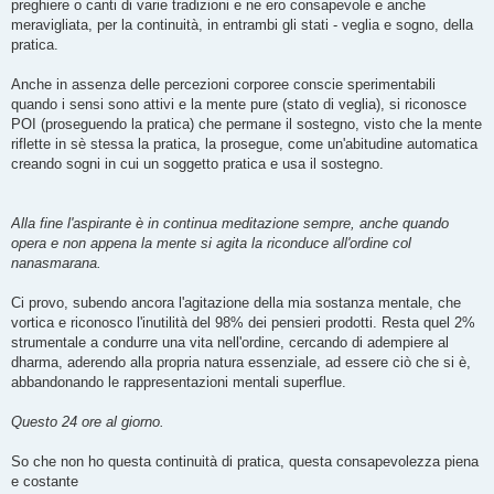
preghiere o canti di varie tradizioni e ne ero consapevole e anche
meravigliata, per la continuità, in entrambi gli stati - veglia e sogno, della
pratica.
Anche in assenza delle percezioni corporee conscie sperimentabili
quando i sensi sono attivi e la mente pure (stato di veglia), si riconosce
POI (proseguendo la pratica) che permane il sostegno, visto che la mente
riflette in sè stessa la pratica, la prosegue, come un'abitudine automatica
creando sogni in cui un soggetto pratica e usa il sostegno.
Alla fine l'aspirante è in continua meditazione sempre, anche quando
opera e non appena la mente si agita la riconduce all'ordine col
nanasmarana.
Ci provo, subendo ancora l'agitazione della mia sostanza mentale, che
vortica e riconosco l'inutilità del 98% dei pensieri prodotti. Resta quel 2%
strumentale a condurre una vita nell'ordine, cercando di adempiere al
dharma, aderendo alla propria natura essenziale, ad essere ciò che si è,
abbandonando le rappresentazioni mentali superflue.
Questo 24 ore al giorno.
So che non ho questa continuità di pratica, questa consapevolezza piena
e costante