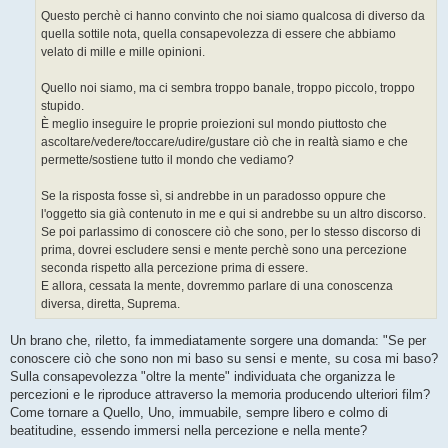
Questo perchè ci hanno convinto che noi siamo qualcosa di diverso da
quella sottile nota, quella consapevolezza di essere che abbiamo
velato di mille e mille opinioni.
Quello noi siamo, ma ci sembra troppo banale, troppo piccolo, troppo
stupido.
È meglio inseguire le proprie proiezioni sul mondo piuttosto che
ascoltare/vedere/toccare/udire/gustare ciò che in realtà siamo e che
permette/sostiene tutto il mondo che vediamo?
Se la risposta fosse sì, si andrebbe in un paradosso oppure che
l'oggetto sia già contenuto in me e qui si andrebbe su un altro discorso.
Se poi parlassimo di conoscere ciò che sono, per lo stesso discorso di
prima, dovrei escludere sensi e mente perchè sono una percezione
seconda rispetto alla percezione prima di essere.
E allora, cessata la mente, dovremmo parlare di una conoscenza
diversa, diretta, Suprema.
Un brano che, riletto, fa immediatamente sorgere una domanda: "Se per
conoscere ciò che sono non mi baso su sensi e mente, su cosa mi baso?
Sulla consapevolezza "oltre la mente" individuata che organizza le
percezioni e le riproduce attraverso la memoria producendo ulteriori film?
Come tornare a Quello, Uno, immuabile, sempre libero e colmo di
beatitudine, essendo immersi nella percezione e nella mente?