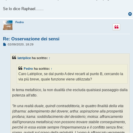
Se lo dice Raphael.......
Fedro
Re: Osservazione dei sensi
M
02/09/2020, 18:29
e
s
s
latriplice
ha scritto:
↑
a
g
g
Fedro
ha scritto:
↑
i
o
Caro Latriplice, se dal punto A devi recarti al punto B, cercando la
via più breve, quale funzione viene utilizzata?
In tema metafisico, la non dualità che escluda qualsiasi passaggio dalla
potenza all'atto.
"In una realtà duale, quindi contraddittoria, le quattro finalità della vita
(dharma: adempimento del dovere; artha: aspirazione alla prosperità
profana; kama: soddisfacimento del desiderio; moksa: affrancamento
dall'ignoranza metafisica) non possono trovare stabile conseguimento,
perché in essa esiste sempre l'impermanenza e il conflitto senza fine;
siamo, quindi sul piano della relatività. L'uomo è affrancato veramente