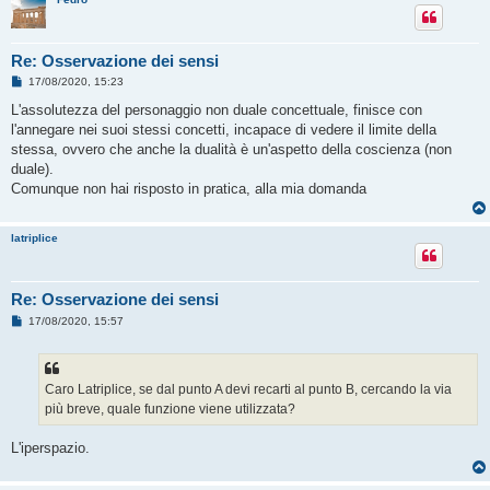
Re: Osservazione dei sensi
M
17/08/2020, 15:23
e
s
L'assolutezza del personaggio non duale concettuale, finisce con
s
l'annegare nei suoi stessi concetti, incapace di vedere il limite della
a
g
stessa, ovvero che anche la dualità è un'aspetto della coscienza (non
g
duale).
i
o
Comunque non hai risposto in pratica, alla mia domanda
latriplice
Re: Osservazione dei sensi
M
17/08/2020, 15:57
e
s
s
a
g
Caro Latriplice, se dal punto A devi recarti al punto B, cercando la via
g
più breve, quale funzione viene utilizzata?
i
o
L'iperspazio.