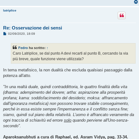
latriplice
Re: Osservazione dei sensi
M
02/09/2020, 18:09
e
s
s
Fedro
ha scritto:
↑
a
g
Caro Latriplice, se dal punto A devi recarti al punto B, cercando la via
g
più breve, quale funzione viene utilizzata?
i
o
In tema metafisico, la non dualità che escluda qualsiasi passaggio dalla
potenza all'atto.
"In una realtà duale, quindi contraddittoria, le quattro finalità della vita
(dharma: adempimento del dovere; artha: aspirazione alla prosperità
profana; kama: soddisfacimento del desiderio; moksa: affrancamento
dall'ignoranza metafisica) non possono trovare stabile conseguimento,
perché in essa esiste sempre l'impermanenza e il conflitto senza fine;
siamo, quindi sul piano della relatività. L'uomo è affrancato veramente da
ogni traccia di schiavitù ed errore
solo
quando perviene all'Uno-senza-
secondo".
Aparoksanubhuti a cura di Raphael, ed. Asram Vidya, pag. 33-34.