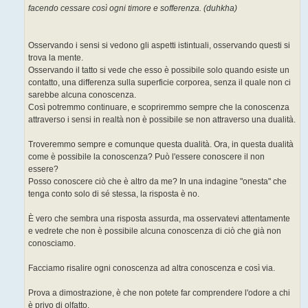
facendo cessare così ogni timore e sofferenza. (duhkha)
Osservando i sensi si vedono gli aspetti istintuali, osservando questi si
trova la mente.
Osservando il tatto si vede che esso è possibile solo quando esiste un
contatto, una differenza sulla superficie corporea, senza il quale non ci
sarebbe alcuna conoscenza.
Così potremmo continuare, e scopriremmo sempre che la conoscenza
attraverso i sensi in realtà non è possibile se non attraverso una dualità.
Troveremmo sempre e comunque questa dualità. Ora, in questa dualità
come è possibile la conoscenza? Può l'essere conoscere il non
essere?
Posso conoscere ciò che è altro da me? In una indagine "onesta" che
tenga conto solo di sé stessa, la risposta è no.
È vero che sembra una risposta assurda, ma osservatevi attentamente
e vedrete che non è possibile alcuna conoscenza di ciò che già non
conosciamo.
Facciamo risalire ogni conoscenza ad altra conoscenza e così via.
Prova a dimostrazione, è che non potete far comprendere l'odore a chi
è privo di olfatto.