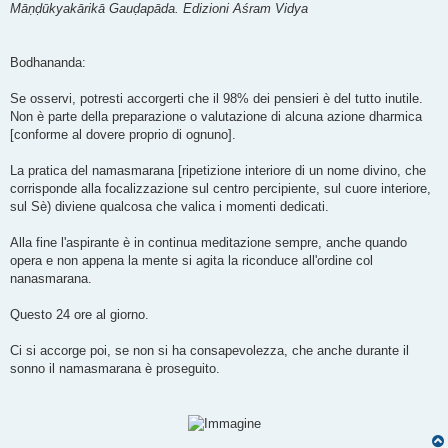
Māṇḍūkyakārikā Gauḍapāda. Edizioni Aśram Vidya
Bodhananda:
Se osservi, potresti accorgerti che il 98% dei pensieri è del tutto inutile.
Non è parte della preparazione o valutazione di alcuna azione dharmica
[conforme al dovere proprio di ognuno].
La pratica del namasmarana [ripetizione interiore di un nome divino, che
corrisponde alla focalizzazione sul centro percipiente, sul cuore interiore,
sul Sè) diviene qualcosa che valica i momenti dedicati.
Alla fine l'aspirante è in continua meditazione sempre, anche quando
opera e non appena la mente si agita la riconduce all'ordine col
nanasmarana.
Questo 24 ore al giorno.
Ci si accorge poi, se non si ha consapevolezza, che anche durante il
sonno il namasmarana è proseguito.