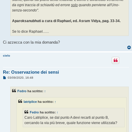
da ogni traccia di schiavitù ed errore
solo
quando perviene all'Uno-
senza-secondo".
Aparoksanubhuti a cura di Raphael, ed. Asram Vidya, pag. 33-34.
Se lo dice Raphael.......
Ci azzecca con la mia domanda?
cielo
Re: Osservazione dei sensi
M
03/09/2020, 16:48
e
s
s
Fedro
ha scritto:
↑
a
g
g
latriplice
ha scritto:
↑
i
o
Fedro
ha scritto:
↑
Caro Latriplice, se dal punto A devi recarti al punto B,
cercando la via più breve, quale funzione viene utilizzata?