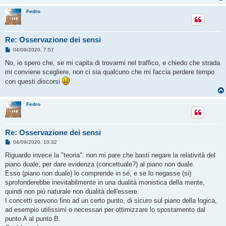
Fedro
Re: Osservazione dei sensi
M
04/09/2020, 7:57
e
s
No, io spero che, se mi capita di trovarmi nel traffico, e chiedo che strada
s
mi conviene scegliere, non ci sia qualcuno che mi faccia perdere tempo
a
g
con questi discorsi
g
i
o
Fedro
Re: Osservazione dei sensi
M
04/09/2020, 10:32
e
s
Riguardo invece la "teoria": non mi pare che basti negare la relatività del
s
piano duale, per dare evidenza (concettuale?) al piano non duale.
a
g
Esso (piano non duale) lo comprende in sé, e se lo negasse (si)
g
sprofonderebbe inevitabilmente in una dualità monistica della mente,
i
o
quindi non più naturale non dualità dell'essere.
I concetti servono fino ad un certo punto, di sicuro sul piano della logica,
ad esempio utilissimi o necessari per ottimizzare lo spostamento dal
punto A al punto B.