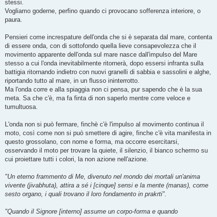
stessi.
Vogliamo goderne, perfino quando ci provocano sofferenza interiore, o
paura.
Pensieri come increspature dell'onda che si è separata dal mare, contenta
di essere onda, con di sottofondo quella lieve consapevolezza che il
movimento apparente dell'onda sul mare nasce dall'impulso del Mare
stesso a cui l'onda inevitabilmente ritornerà, dopo essersi infranta sulla
battigia ritornando indietro con nuovi granelli di sabbia e sassolini e alghe,
riportando tutto al mare, in un flusso ininterrotto.
Ma l'onda corre e alla spiaggia non ci pensa, pur sapendo che è la sua
meta. Sa che c'è, ma fa finta di non saperlo mentre corre veloce e
tumultuosa.
L'onda non si può fermare, finchè c'è l'impulso al movimento continua il
moto, così come non si può smettere di agire, finche c'è vita manifesta in
questo grossolano, con nome e forma, ma occorre esercitarsi,
osservando il moto per trovare la quiete, il silenzio, il bianco schermo su
cui proiettare tutti i colori, la non azione nell'azione.
"Un eterno frammento di Me, divenuto nel mondo dei mortali un'anima
vivente (jivabhuta), attira a sé i [cinque] sensi e la mente (manas), come
sesto organo, i quali trovano il loro fondamento in prakrti".
"Quando il Signore [interno] assume un corpo-forma e quando