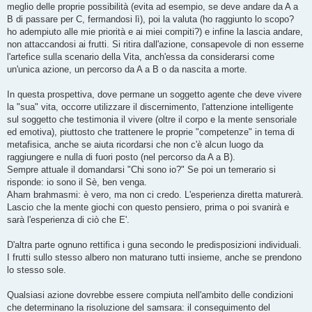
meglio delle proprie possibilità (evita ad esempio, se deve andare da A a
B di passare per C, fermandosi lì), poi la valuta (ho raggiunto lo scopo?
ho adempiuto alle mie priorità e ai miei compiti?) e infine la lascia andare,
non attaccandosi ai frutti. Si ritira dall'azione, consapevole di non esserne
l'artefice sulla scenario della Vita, anch'essa da considerarsi come
un'unica azione, un percorso da A a B o da nascita a morte.
In questa prospettiva, dove permane un soggetto agente che deve vivere
la "sua" vita, occorre utilizzare il discernimento, l'attenzione intelligente
sul soggetto che testimonia il vivere (oltre il corpo e la mente sensoriale
ed emotiva), piuttosto che trattenere le proprie "competenze" in tema di
metafisica, anche se aiuta ricordarsi che non c'è alcun luogo da
raggiungere e nulla di fuori posto (nel percorso da A a B).
Sempre attuale il domandarsi "Chi sono io?" Se poi un temerario si
risponde: io sono il Sè, ben venga.
Aham brahmasmi: è vero, ma non ci credo. L'esperienza diretta maturerà.
Lascio che la mente giochi con questo pensiero, prima o poi svanirà e
sarà l'esperienza di ciò che E'.
D'altra parte ognuno rettifica i guna secondo le predisposizioni individuali.
I frutti sullo stesso albero non maturano tutti insieme, anche se prendono
lo stesso sole.
Qualsiasi azione dovrebbe essere compiuta nell'ambito delle condizioni
che determinano la risoluzione del samsara: il conseguimento del