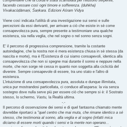
comprendere che la corda è stata scambiata per l'illusorio serpente,
a
g
facendo cessare così ogni timore e sofferenza. (duhkha)
g
Vivakacūḍāmaṇi, Śaṇkara. Edizioni Aśram Vidya
i
o
Viene così indicata l'utilità di una investigazione sui sensi e sulle
percezioni da essi derivanti, per arrivare a ciò che esiste in sè come
consapevolezza pura, sempre presente a testimoniare una qualche
esistenza, sia nella veglia, che nel sogno o nel sonno senza sogni.
E' il percorso di progressiva comprensione, tramite la costante
autoindagine, che la nostra non è mera esistenza chiusa in sè stessa (da
nascita e morte), ma è l'Esistenza di cui siamo consapevoli, identica alla
consapevolezza che non si spegne mai durante il sonno e neppure nella
morte, che non sorge nè cessa in quanto non soggetta alla ciclicità del
divenire. Sempre consapevole di essere, tra uno stato e l'altro di
esistenza.
L'intuizione di una consapevolezza pura, assoluta e dunque illimitata,
unica pur mostrandosi particellata, ci conduce all'asparsa: la via senza
sostegno dove nulla serve più per essere ciò che sempre si è: il Sostrato
stesso, lo schermo,
Vastu,
la Realtà ultima.
-.-
Il percorso di osservazione dei sensi e di quel fantasma chiamato mente
dovrebbe riportarci a
"quel centro che mai muta, che rimane identico a sé
stesso, che testimonia al sonno, alla veglia e al sogno (infatti mica
diciamo di essere morti quando i sensi e la mente non operano...