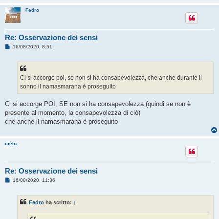
Fedro
Re: Osservazione dei sensi
M
16/08/2020, 8:51
e
s
s
a
g
Ci si accorge poi, se non si ha consapevolezza, che anche durante il
g
sonno il namasmarana è proseguito
i
o
Ci si accorge POI, SE non si ha consapevolezza (quindi se non è
presente al momento, la consapevolezza di ciò)
che anche il namasmarana è proseguito
cielo
Re: Osservazione dei sensi
M
16/08/2020, 11:36
e
s
s
Fedro
ha scritto:
↑
a
g
g