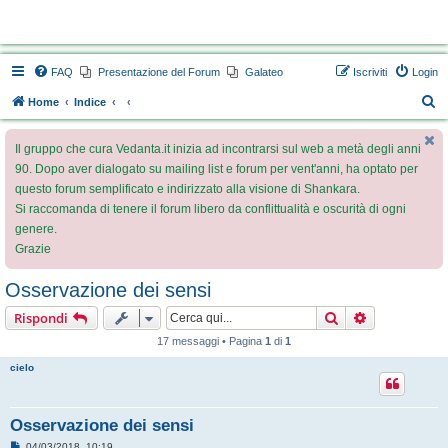
Vedanta.it Forum
FAQ
Presentazione del Forum
Galateo
Iscriviti
Login
C
Home
Indice
e
Il gruppo che cura Vedanta.it inizia ad incontrarsi sul web a metà degli anni
r
90. Dopo aver dialogato su mailing list e forum per vent'anni, ha optato per
c
questo forum semplificato e indirizzato alla visione di Shankara.
a
Si raccomanda di tenere il forum libero da conflittualità e oscurità di ogni
genere.
Grazie
Osservazione dei sensi
Cerca
Ricerca avan
Rispondi
17 messaggi • Pagina
1
di
1
cielo
Osservazione dei sensi
M
04/03/2018, 10:19