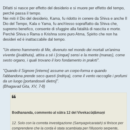
Difatti si nasce per effetto del desiderio e si muore per effetto del tempo,
perchè passa il tempo.
Nei miti il Dio del desiderio, Kama, fu ridotto in cenere da Shiva e anche Il
Dio del Tempo, Kala o Yama, fu anch'esso sopraffatto da Shiva che,
supremo benefico, consente di sfuggire alla fatalità di nascita e morte.
Perchè Shiva o Rama o Krishna sono puro Atma, Spirito che non ha
desideri ed è inattaccabile dal tempo.
"Un eterno frammento di Me, divenuto nel mondo dei mortali un'anima
vivente (jivabhuta), attira a sé i [cinque] sensi e la mente (manas), come
sesto organo, i quali trovano il loro fondamento in prakrti".
"Quando il Signore [interno] assume un corpo-forma e quando
l'abbandona prende seco questi (indriya), come il vento raccoglie i profumi
da un luogo [portandoseli dietro]".
(Bhagavad Gita, XV, 7-8)
Bodhananda, commento al sūtra 12 del Vivekacūḍāmaṇi
12. Solo con la corretta investigazione (Samyagvicaratah) si finisce per
comprendere che la corda è stata scambiata per l'illusorio serpente,