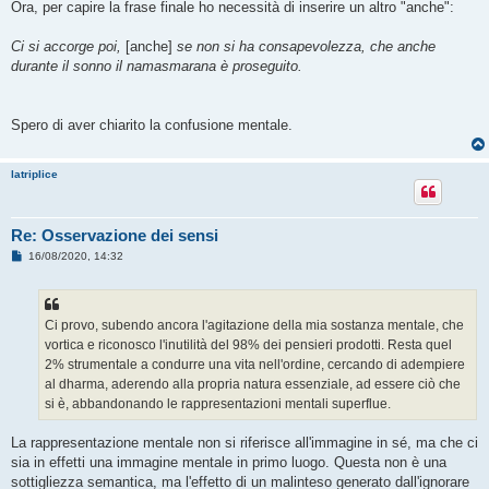
Ora, per capire la frase finale ho necessità di inserire un altro "anche":
Ci si accorge poi,
[anche]
se non si ha consapevolezza, che anche
durante il sonno il namasmarana è proseguito.
Spero di aver chiarito la confusione mentale.
latriplice
Re: Osservazione dei sensi
M
16/08/2020, 14:32
e
s
s
a
g
Ci provo, subendo ancora l'agitazione della mia sostanza mentale, che
g
vortica e riconosco l'inutilità del 98% dei pensieri prodotti. Resta quel
i
o
2% strumentale a condurre una vita nell'ordine, cercando di adempiere
al dharma, aderendo alla propria natura essenziale, ad essere ciò che
si è, abbandonando le rappresentazioni mentali superflue.
La rappresentazione mentale non si riferisce all'immagine in sé, ma che ci
sia in effetti una immagine mentale in primo luogo. Questa non è una
sottigliezza semantica, ma l'effetto di un malinteso generato dall'ignorare