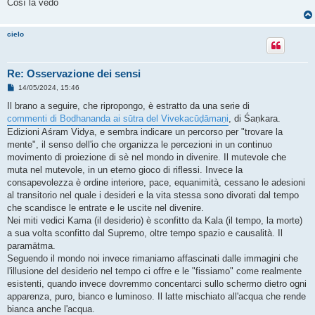
Così la vedo
cielo
Re: Osservazione dei sensi
M
14/05/2024, 15:46
e
s
Il brano a seguire, che ripropongo, è estratto da una serie di
s
commenti di Bodhananda ai sūtra del Vivekacūḍāmaṇi
, di Śaṇkara.
a
g
Edizioni Aśram Vidya, e sembra indicare un percorso per "trovare la
g
mente", il senso dell'io che organizza le percezioni in un continuo
i
o
movimento di proiezione di sè nel mondo in divenire. Il mutevole che
muta nel mutevole, in un eterno gioco di riflessi. Invece la
consapevolezza è ordine interiore, pace, equanimità, cessano le adesioni
al transitorio nel quale i desideri e la vita stessa sono divorati dal tempo
che scandisce le entrate e le uscite nel divenire.
Nei miti vedici Kama (il desiderio) è sconfitto da Kala (il tempo, la morte)
a sua volta sconfitto dal Supremo, oltre tempo spazio e causalità. Il
paramātma.
Seguendo il mondo noi invece rimaniamo affascinati dalle immagini che
l'illusione del desiderio nel tempo ci offre e le "fissiamo" come realmente
esistenti, quando invece dovremmo concentarci sullo schermo dietro ogni
apparenza, puro, bianco e luminoso. Il latte mischiato all'acqua che rende
bianca anche l'acqua.