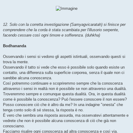
12. Solo con la corretta investigazione (Samyagvicaratah) si finisce per
comprendere che la corda è stata scambiata per l'illusorio serpente,
facendo cessare così ogni timore e sofferenza. (duhkha)
Bodhananda
Osservando i sensi si vedono gli aspetti istintuali, osservando questi si
trova la mente.
Osservando il tatto si vede che esso è possibile solo quando esiste un
contatto, una differenza sulla superficie corporea, senza il quale non ci
sarebbe alcuna conoscenza.
Così potremmo continuare e scopriremmo sempre che la conoscenza
attraverso i sensi in realtà non è possibile se non attraverso una dualità.
Troveremmo sempre e comunque questa dualità. Ora, in questa dualità
come è possibile la conoscenza? Può l'essere conoscere il non essere?
Posso conoscere ciò che è altro da me? In una indagine "onesta" che
tenga conto solo di sé stessa, la risposta è no.
È vero che sembra una risposta assurda, ma osservatevi attentamente e
vedrete che non è possibile alcuna conoscenza di ciò che già non
conosciamo.
Facciamo risalire ogni conoscenza ad altra conoscenza e così via.