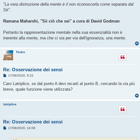
"La vera distruzione della mente è il non riconoscerla come separata dal
Sè".
Ramana Maharshi, "Sii ciò che sei" a cura di David Godman
Pertanto la rappresentazione mentale nella sua essenzialità non è
inerente alla mente, ma che ci sia per via dell'ignoranza, una mente.
Fedro
Re: Osservazione dei sensi
M
17/08/2020, 9:22
e
s
Caro Latriplice, se dal punto A devi recarti al punto B, cercando la via più
s
breve, quale funzione viene utilizzata?
a
g
g
i
latriplice
o
Re: Osservazione dei sensi
M
17/08/2020, 14:09
e
s
s