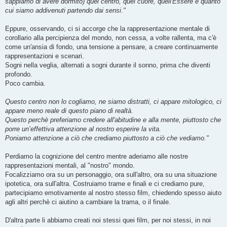
sappiamo di avere dormito) quel centro, quel cuore, quell'Essere è quanto
cui siamo addivenuti partendo dai sensi."
Eppure, osservando, ci si accorge che la rappresentazione mentale di
corollario alla percipienza del mondo, non cessa, a volte rallenta, ma c'è
come un'ansia di fondo, una tensione a pensare, a creare continuamente
rappresentazioni e scenari.
Sogni nella veglia, alternati a sogni durante il sonno, prima che diventi
profondo.
Poco cambia.
Questo centro non lo cogliamo, ne siamo distratti, ci appare mitologico, ci
appare meno reale di questo piano di realtà.
Questo perchè preferiamo credere all'abitudine e alla mente, piuttosto che
porre un’effettiva attenzione al nostro esperire la vita.
Poniamo attenzione a ciò che crediamo piuttosto a ciò che vediamo."
Perdiamo la cognizione del centro mentre aderiamo alle nostre
rappresentazioni mentali, al "nostro" mondo.
Focalizziamo ora su un personaggio, ora sull'altro, ora su una situazione
ipotetica, ora sull'altra. Costruiamo trame e finali e ci crediamo pure,
partecipiamo emotivamente al nostro stesso film, chiedendo spesso aiuto
agli altri perchè ci aiutino a cambiare la trama, o il finale.
D'altra parte li abbiamo creati noi stessi quei film, per noi stessi, in noi