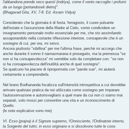
l'abbandona prende seco questi (indriya), come il vento raccoglie i profumi
da un luogo [portandoseli dietro]".
(Bhagavad Gita, XV, 7-8. Ed. Asram Vidya)
Considerato che la giornata è di festa: ferragosto, il cuore pulsante
dell'estate e l'assunzione della Madre al Cielo, vorrei condividere un
insegnamento personale molto essenziale per me, che sto assimilando
assaporandolo nella costante riflessione interiore, consapevole che è un
sostegno di cui, per ora, mi servo.
Ancora piuttosto "sibillina" per me l'ultima frase, perchè mi accorgo che
anche durante il sonno il namasmarana è proseguito, ma la premessa "se
non si ha consapevolezza" mi verrebbe solo da completare con: "se non
si ha consapevolezza dell'inutilità anche di quel sostegno".
Se qualcuno ha piacere di ripropormela con "parole sue", mi aiuterà
certamente a comprenderla.
Nel brano Bodhananda focalizza sull'intensità introspettiva a cui dovrebbe
arrivare qualsiasi pratica da noi utilizzata come sostegno per imparare
l'autosservazione e autorisvegliarsi a quel mare da cui non ci siamo mai
separati, solo mossi per consentire una vita e un riconoscimento di
Quello.
(le note esplicative sono mie)
VI. Esso (prajna) è il Signore supremo, l'Onnisciente, l'Ordinatore interno,
la Sorgente del tutto; in esso originano e si dissolvono tutte le cose.