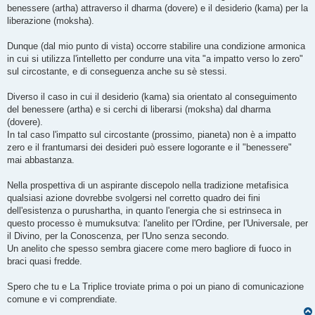
benessere (artha) attraverso il dharma (dovere) e il desiderio (kama) per la
liberazione (moksha).
Dunque (dal mio punto di vista) occorre stabilire una condizione armonica
in cui si utilizza l'intelletto per condurre una vita "a impatto verso lo zero"
sul circostante, e di conseguenza anche su sè stessi.
Diverso il caso in cui il desiderio (kama) sia orientato al conseguimento
del benessere (artha) e si cerchi di liberarsi (moksha) dal dharma
(dovere).
In tal caso l'impatto sul circostante (prossimo, pianeta) non è a impatto
zero e il frantumarsi dei desideri può essere logorante e il "benessere"
mai abbastanza.
Nella prospettiva di un aspirante discepolo nella tradizione metafisica
qualsiasi azione dovrebbe svolgersi nel corretto quadro dei fini
dell'esistenza o purushartha, in quanto l'energia che si estrinseca in
questo processo è mumuksutva: l'anelito per l'Ordine, per l'Universale, per
il Divino, per la Conoscenza, per l'Uno senza secondo.
Un anelito che spesso sembra giacere come mero bagliore di fuoco in
braci quasi fredde.
Spero che tu e La Triplice troviate prima o poi un piano di comunicazione
comune e vi comprendiate.