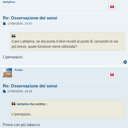
latriplice
Re: Osservazione dei sensi
M
17/08/2020, 15:57
e
s
s
a
g
Caro Latriplice, se dal punto A devi recarti al punto B, cercando la via
g
più breve, quale funzione viene utilizzata?
i
o
L'iperspazio.
Fedro
Re: Osservazione dei sensi
M
17/08/2020, 16:16
e
s
s
latriplice
ha scritto:
↑
a
g
g
L'iperspazio.
i
o
Prova con più tabacco