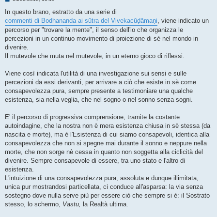
e
s
In questo brano, estratto da una serie di
s
commenti di Bodhananda ai sūtra del Vivekacūḍāmaṇi
, viene indicato un
a
g
percorso per "trovare la mente", il senso dell'io che organizza le
g
percezioni in un continuo movimento di proiezione di sè nel mondo in
i
o
divenire.
Il mutevole che muta nel mutevole, in un eterno gioco di riflessi.
Viene così indicata l'utilità di una investigazione sui sensi e sulle
percezioni da essi derivanti, per arrivare a ciò che esiste in sè come
consapevolezza pura, sempre presente a testimoniare una qualche
esistenza, sia nella veglia, che nel sogno o nel sonno senza sogni.
E' il percorso di progressiva comprensione, tramite la costante
autoindagine, che la nostra non è mera esistenza chiusa in sè stessa (da
nascita e morte), ma è l'Esistenza di cui siamo consapevoli, identica alla
consapevolezza che non si spegne mai durante il sonno e neppure nella
morte, che non sorge nè cessa in quanto non soggetta alla ciclicità del
divenire. Sempre consapevole di essere, tra uno stato e l'altro di
esistenza.
L'intuizione di una consapevolezza pura, assoluta e dunque illimitata,
unica pur mostrandosi particellata, ci conduce all'asparsa: la via senza
sostegno dove nulla serve più per essere ciò che sempre si è: il Sostrato
stesso, lo schermo,
Vastu,
la Realtà ultima.