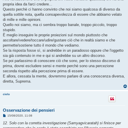
propria idea da farci credere...
Questo perchè ci hanno convinto che noi siamo qualcosa di diverso da
quella sottile nota, quella consapevolezza di essere che abbiamo velato
di mille e mille opinioni.
Quello noi siamo, ma ci sembra troppo banale, troppo piccolo, troppo
stupido.
È meglio inseguire le proprie proiezioni sul mondo piuttosto che
ascoltare/vedere/toccare/udire/gustare ciò che in realtà siamo e che
permette/sostiene tutto il mondo che vediamo.
Se la risposta fosse sì, si andrebbe in un paradosso oppure che l'oggetto
sia già contenuto in me e qui si andrebbe su un altro discorso.
Se poi parlassimo di conoscere ciò che sono, per lo stesso discorso di
prima, dovrei escludere sensi e mente perchè sono una percezione
seconda rispetto alla percezione prima di essere.
E allora, cessata la mente, dovremmo parlare di una conoscenza diversa,
diretta, Suprema.
cielo
Osservazione dei pensieri
M
15/08/2020, 11:08
e
s
12. Solo con la corretta investigazione (Samyagvicaratah) si finisce per
s