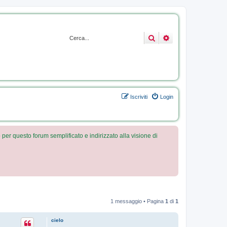
nta.it
Cerca
Ricerca avanzata
um
e testo per
re il tuo
Iscriviti
Login
 per questo forum semplificato e indirizzato alla visione di
1 messaggio • Pagina
1
di
1
cielo