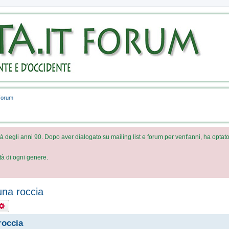
Veda
For
Un brev
descrive
forum
Forum
à degli anni 90. Dopo aver dialogato su mailing list e forum per vent'anni, ha optato
ità di ogni genere.
na roccia
rca
Ricerca avanzata
roccia