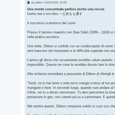
M
da
cielo
»
14/01/2025, 10:05
e
s
Una mente concentrata perfora anche una roccia
s
Isshin iwa o mo tōsu 一心岩をも通す
a
g
g
Il successo scaturisce dal cuore
i
o
Presso il famoso maestro zen Daie Sōkō (1089 – 1163) si tr
nella pratica ascetica.
Una notte, Dōken si confidò con un condiscepolo di nome S
anni trascorsi nel monastero e le difficoltà superate non era
L’amico gli disse che sicuramente avrebbe voluto aiutarlo, 
impossibile. Queste tre cose le avrebbe dovuto fare lo st
Alla richiesta immediata e pressante di Dōken di riferirgli l
“Senti; se tu hai fame o sete ed io mangio e bevo al tuo p
mangiare e bere. In secondo luogo, quando vuoi andare al b
Infine, sei tu a dover camminare. Tu devi percorrere la stra
portassero in giro, non saresti più tu a camminare. E quin
Nel sentire questo, Dōken comprese subito in cuor suo che 