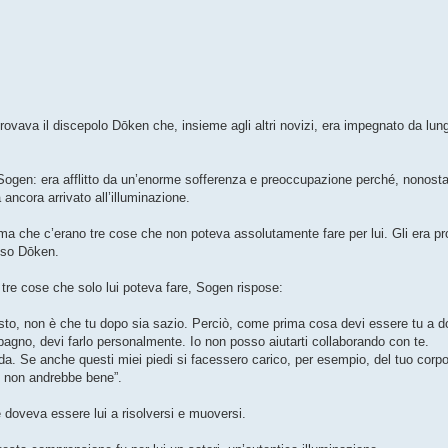
ovava il discepolo Dōken che, insieme agli altri novizi, era impegnato da lu
ogen: era afflitto da un’enorme sofferenza e preoccupazione perché, nonostan
 ancora arrivato all’illuminazione.
ma che c’erano tre cose che non poteva assolutamente fare per lui. Gli era pr
esso Dōken.
e tre cose che solo lui poteva fare, Sogen rispose:
osto, non è che tu dopo sia sazio. Perciò, come prima cosa devi essere tu a d
agno, devi farlo personalmente. Io non posso aiutarti collaborando con te.
da. Se anche questi miei piedi si facessero carico, per esempio, del tuo corpo
di non andrebbe bene”.
doveva essere lui a risolversi e muoversi.