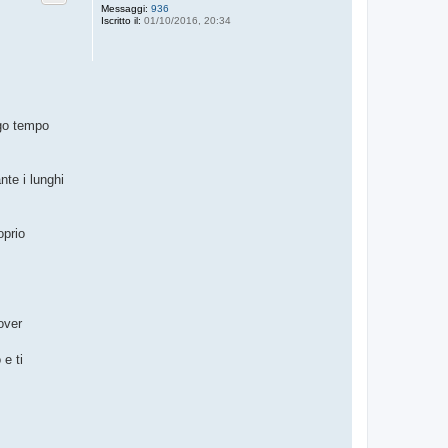
Messaggi:
936
Iscritto il:
01/10/2016, 20:34
ngo tempo
te i lunghi
oprio
over
 e ti