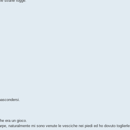
lle strane fogge.
.
nascondersi.
he era un gioco.
rpe, naturalmente mi sono venute le vesciche nei piedi ed ho dovuto toglierle