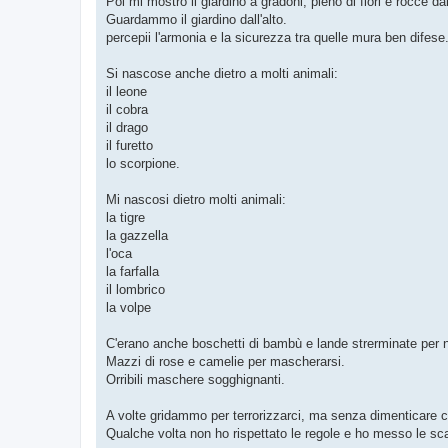
Poi mi mostrò il giardino a gradoni, pieno di fiori e rocce da
Guardammo il giardino dall'alto.
percepii l'armonia e la sicurezza tra quelle mura ben difese
Si nascose anche dietro a molti animali:
il leone
il cobra
il drago
il furetto
lo scorpione.
Mi nascosi dietro molti animali:
la tigre
la gazzella
l'oca
la farfalla
il lombrico
la volpe
C'erano anche boschetti di bambù e lande strerminate per 
Mazzi di rose e camelie per mascherarsi.
Orribili maschere sogghignanti.
A volte gridammo per terrorizzarci, ma senza dimenticare c
Qualche volta non ho rispettato le regole e ho messo le sca