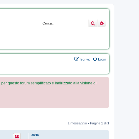
nta.it
Cerca
Ricerca avanzata
um
e testo per
re il tuo
Iscriviti
Login
 per questo forum semplificato e indirizzato alla visione di
1 messaggio • Pagina
1
di
1
cielo