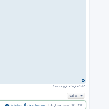
T
o
1 messaggio • Pagina
1
di
1
p
Vai a
Contattaci
Cancella cookie
Tutti gli orari sono
UTC+02:00