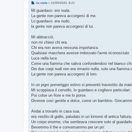
M
da
cielo
»
21/05/2023, 8:21
e
s
Mi guardavo: ero nuda.
s
La gente non pareva accorgersi di me.
a
g
Lo guardavo: era nudo,
g
la gente non pareva accorgersi di lui.
i
o
Mi abbracciò,
non mi chiesi chi era.
Chi era non aveva nessuna importanza.
Qualsiasi maschera avesse indossato l'avrei riconosciuto.
Luce nella luce.
Come una fiamma che saliva confondendosi nel bianco chi
Dei due corpi nudi non era rimasto nulla, solo una fiamma 
La gente non pareva accorgersi di loro.
In un pigro pomeriggio estivo si presentò travestito da ma
Mi scoppiava il cervello, lo guardavo e coglievo particolari
Poi colse un fiore e me lo porse.
Divenne così gentile e dolce, come un bambino. Giocammo un
Andai a trovarlo in casa sua,
era vestito di giallo, paludato in un kimono di antica fattura.
Un corpo enorme, che sembrava crescere solo al guardarlo
Bevemmo il the e conversammo per un po'.