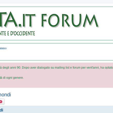
Veda
For
Un brev
descrive
forum
lateo
à degli anni 90. Dopo aver dialogato su mailing list e forum per vent'anni, ha optato
ità di ogni genere.
mondi
rca
Ricerca avanzata
di