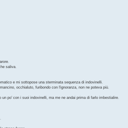
arore.
che saliva.
tematico e mi sottopose una sterminata sequenza di indovinelli.
: mancino, occhialuto, furibondo con l'ignoranza, non ne poteva più.
 po' con i suoi indovinelli, ma me ne andai prima di farlo imbestialire.
.