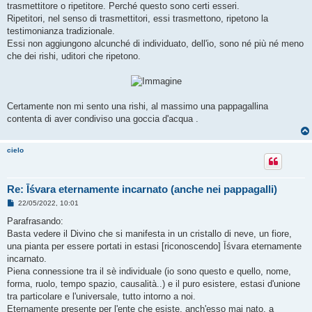
trasmettitore o ripetitore. Perché questo sono certi esseri.
Ripetitori, nel senso di trasmettitori, essi trasmettono, ripetono la
testimonianza tradizionale.
Essi non aggiungono alcunché di individuato, dell'io, sono né più né meno
che dei rishi, uditori che ripetono.
Certamente non mi sento una rishi, al massimo una pappagallina
contenta di aver condiviso una goccia d'acqua .
cielo
Re: Īśvara eternamente incarnato (anche nei pappagalli)
M
22/05/2022, 10:01
e
s
Parafrasando:
s
Basta vedere il Divino che si manifesta in un cristallo di neve, un fiore,
a
g
una pianta per essere portati in estasi [riconoscendo] Īśvara eternamente
g
incarnato.
i
o
Piena connessione tra il sè individuale (io sono questo e quello, nome,
forma, ruolo, tempo spazio, causalità..) e il puro esistere, estasi d'unione
tra particolare e l'universale, tutto intorno a noi.
Eternamente presente per l'ente che esiste, anch'esso mai nato, a