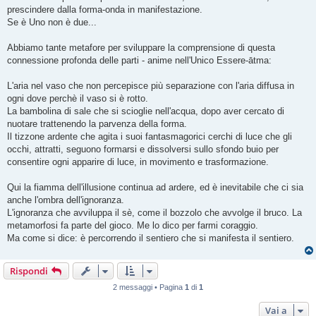
prescindere dalla forma-onda in manifestazione.
Se è Uno non è due...
Abbiamo tante metafore per sviluppare la comprensione di questa
connessione profonda delle parti - anime nell'Unico Essere-ātma:
L'aria nel vaso che non percepisce più separazione con l'aria diffusa in
ogni dove perchè il vaso si è rotto.
La bambolina di sale che si scioglie nell'acqua, dopo aver cercato di
nuotare trattenendo la parvenza della forma.
Il tizzone ardente che agita i suoi fantasmagorici cerchi di luce che gli
occhi, attratti, seguono formarsi e dissolversi sullo sfondo buio per
consentire ogni apparire di luce, in movimento e trasformazione.
Qui la fiamma dell'illusione continua ad ardere, ed è inevitabile che ci sia
anche l'ombra dell'ignoranza.
L'ignoranza che avviluppa il sè, come il bozzolo che avvolge il bruco. La
metamorfosi fa parte del gioco. Me lo dico per farmi coraggio.
Ma come si dice: è percorrendo il sentiero che si manifesta il sentiero.
Rispondi
2 messaggi • Pagina
1
di
1
Vai a