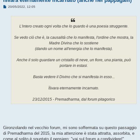
Īśvara eternamente incarnato (anche nei pappagalli)
M
20/05/2022, 12:05
e
s
s
a
g
L'intero creato ogni volta che lo guardo è una poesia struggente.
g
i
o
Se vedo ciò che è, la causalità che lo manifesta, l'ordine che mostra, la
Madre Divina che lo sostiene
(dando un nome all'energia che lo manifesta).
Anche il solo guardare un cristallo di neve, un fiore, una pianta, può
portare in estasi.
Basta vedere il Divino che si manifesta in esso...
Īśvara eternamente incarnato.
23/12/2015 - Premadharma, dal forum pitagorico
Gironzolando nel vecchio forum, mi sono soffermata su questo passaggio
di Premadharma del 2015, la mia attenzione è stata attratta, assorbita, e
come al solito è spuntato il pensiero: "vai sul forum a condividere!"