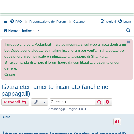
Vedanta.it Forum
FAQ
Presentazione del Forum
Galateo
Iscriviti
Login
C
Home
Indice
e
Il gruppo che cura Vedanta.it inizia ad incontrarsi sul web a metà degli anni
r
90. Dopo aver dialogato su mailing list e forum per vent'anni, ha optato per
c
questo forum semplificato e indirizzato alla visione di Shankara.
a
Si raccomanda di tenere il forum libero da conflittualità e oscurità di ogni
genere.
Grazie
Īśvara eternamente incarnato (anche nei
pappagalli)
Cerca
Ricerca avan
Rispondi
2 messaggi • Pagina
1
di
1
cielo