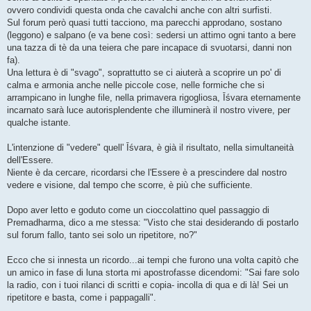
ovvero condividi questa onda che cavalchi anche con altri surfisti.
Sul forum però quasi tutti tacciono, ma parecchi approdano, sostano
(leggono) e salpano (e va bene così: sedersi un attimo ogni tanto a bere
una tazza di tè da una teiera che pare incapace di svuotarsi, danni non
fa).
Una lettura è di "svago", soprattutto se ci aiuterà a scoprire un po' di
calma e armonia anche nelle piccole cose, nelle formiche che si
arrampicano in lunghe file, nella primavera rigogliosa, Īśvara eternamente
incarnato sarà luce autorisplendente che illuminerà il nostro vivere, per
qualche istante.
L'intenzione di "vedere" quell' Īśvara, è già il risultato, nella simultaneità
dell'Essere.
Niente è da cercare, ricordarsi che l'Essere è a prescindere dal nostro
vedere e visione, dal tempo che scorre, è più che sufficiente.
Dopo aver letto e goduto come un cioccolattino quel passaggio di
Premadharma, dico a me stessa: "Visto che stai desiderando di postarlo
sul forum fallo, tanto sei solo un ripetitore, no?"
Ecco che si innesta un ricordo...ai tempi che furono una volta capitò che
un amico in fase di luna storta mi apostrofasse dicendomi: "Sai fare solo
la radio, con i tuoi rilanci di scritti e copia- incolla di qua e di là! Sei un
ripetitore e basta, come i pappagalli".