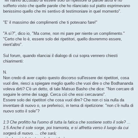
"Mi hanno accusato di essere solo un ripetitore di parole altrui e ho
sofferto visto che quelle parole che ho rilanciato sul piatto esprimevano
benissimo quello che mi sentivo di testimoniare in quel momento".
"E' il massimo dei complimenti che ti potevano fare!"
"A sì?", dico io, "Ma come, non mi pare per niente un complimento."
"Certo che lo è, essere solo dei ripetitori, quello dovremmo essere,
nient'altro".
Sul forum, quando rilanciai il dialogo di cui sopra vennero chiesti
chiarimenti:
N.
Non credo di aver capito questo discorso sull'essere dei ripetitori, cosa
vuol dire, riesci a spiegare meglio quello che vuoi dire o che Bodhananda
voleva dirti? C'è un detto, di tale Matsuo Basho che dice: "Non cercare di
seguire le orme dei saggi. Cerca ciò che essi cercavano".
Essere solo dei ripetitori che cosa vuol dire? Che non ci sia nulla da
inventare di nuovo o, se preferisci, in tema di ripetizione: "non c'è nulla di
nuovo sotto il sole"?
1:3 Che profitto ha l'uomo di tutta la fatica che sostiene sotto il sole? ...
1:5 Anche il sole sorge, poi tramonta, e si affretta verso il luogo da cui
sorgerà di nuovo. ... che sarà;