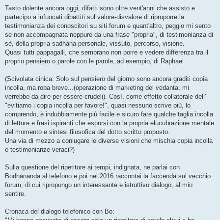
Tasto dolente ancora oggi, difatti sono oltre vent'anni che assisto e
partecipo a infuocati dibattiti sul valore-disvalore di riproporre la
testimonianza dei conoscitori su siti forum e quant'altro, peggio mi sento
se non accompagnata neppure da una frase "propria", di testimonianza di
sè, della propria sadhana personale, vissuto, percorso, visione.
Quasi tutti pappagalli, che sembrano non porre e vedere differenza tra il
proprio pensiero o parole con le parole, ad esempio, di Raphael.
(Scivolata cinica: Solo sul pensiero del giorno sono ancora graditi copia
incolla, ma roba breve...(operazione di marketing del vedanta, mi
verrebbe da dire per essere crudeli). Così, come effetto collaterale dell'
"evitiamo i copia incolla per favore!", quasi nessuno scrive più, lo
comprendo, è indubbiamente più facile e sicuro fare qualche taglia incolla
di letture e frasi ispiranti che esporsi con la propria elucubrazione mentale
del momento e sintesi filosofica del dotto scritto proposto.
Una via di mezzo a coniugare le diverse visioni che mischia copia incolla
e testimonianze veraci?)
Sulla questione del ripetitore ai tempi, indignata, ne parlai con
Bodhānanda al telefono e poi nel 2016 raccontai la faccenda sul vecchio
forum, di cui ripropongo un interessante e istruttivo dialogo, al mio
sentire.
Cronaca del dialogo telefonico con Bo: