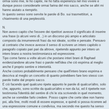
ormai sono mie, le ho capite, ne ho fatta esperienza nel mio vivere e
dunque posso considerarle ormai farina del mio sacco, anche se altri mi
hanno aiutato a riempirlo.
In questo senso sono servite le parole di Bo. sui trasmettitori, a
chiarimento di una perplessità.
N.
Non avevo capito che l'essere dei ripetitori avesse il significato di inserire
una frase (o alcuni versi di...) in un discorso più ampio e articolato
composto da innumerevoli frasi da noi ideate, scritte e pensate. Pensavo
al contrario che invece avesse il senso di scrivere un intero capitolo o
paragrafo copiato pari pari da altrove, ripetendo appunto per intero un
intero brano a nostra testimonianza ed espressione.
Tipo come fanno a volte alcuni che postano interi brani di Raphael
evidenziandone alcune frasi o parole nell'idea che ciò esprima al meglio
anche il proprio sentire e interiorità.
Anche costoro probabilmente pensano che quell'intero brano esprima e
descriva al meglio un concetto di quanto potrebbero fare loro stessi con
parole tratte dal proprio sacco.
E ciò facendo quel qualcuno ripete appunto le parole di qualcun'altro, solo
che, appunto, sono scritte da qualcun'altro e non da lui, ed il ripeterle non
testimonia l'identità del sentire di chi le sta scrivendo in quel momento,
anche se vorrebbe farlo credere. Posso capire che certe idee non hanno
poi, alla fine, molti modi di essere espresse, e quindi si possa ricorrere ad
una espressione comune e condivisa, ma secondo me questo ha senso