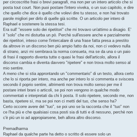
per circoscritte frasi o brevi paragrafi, ma non per un intero articolo che si
posta tout court. Non puoi postare l'intero viveka, o un suo capitolo, e dire
che quello che dice è quello che volevi dire tu stesso, e non hai trovato
parole migliori per dirlo di quelle già scritte. O un articolo per intero di
Raphael e sostenere la stessa tesi.
Era sull' "essere solo dei ripetitori" che mi trovavo un'attimo a disagio. E'
il "solo" che mi disturba un pò. Perchè sull'essere anche e parzialmente
dei ripetitori, inteso come l'intercalare di una frase fatta presa a prestito
da altrove in un discorso ben più ampio fatto da noi, non ci vedevo nulla
di strano, anzi mi sembrava la norma consueta, ma se da una o un paio
di frasi il rapporto diventa tutte o quasi le frasi dell'articolo, allora il
discorso cambia e diventa davvero "ripetere" e non trova molto senso al
mio sentire.
A meno che si stia approntando un "commentario" di un testo, allora certo
che lo si riporta per intero, ma anche per intero lo si commenta e sviscera
secondo il poprio sentire, altrimenti non trova molto senso per me il
postare interi brani o articoli, se poi non vengono in qualche modo
commentati e interpretati da chi li posta. Il solo ripetere, secondo me, non
basta, ripetere sì, ma se poi non ci metti del tuo, che senso ha?
Certo occorre avere del "tuo", se poi uno se la racconta che il "tuo" non
ce l'ha più e che qualsiasi cosa posti sia di tutti e di nessuno, perchè non
c'è più un io ad appropiarsene, beh allora altro discorso.
Premadharma
Raphael da qualche parte ha detto o scritto di essere solo un