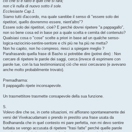
ciò che si è fatto è quel che si farà;
non c'è nulla di nuovo sotto il sole.
Ecclesiaste Cap.1.
Siamo tutti d'accordo, ma quale sarebbe il senso di "essere solo dei
ripetitori, quello dovremmo essere, nient'altro"?
Essere solo dei ripetitori, cioè? E perchè dovrei ripetere "a pappagallo",
non so bene cosa ed in base poi a quale scelta e cernita del contenuto?
Qualsiasi cosa o "cose" scelte a priori in base ad un qualche senso-
logica-raziocinio-sentire-sentore e chi più ne ha più ne metta?
Non ho capito, non ho compreso, riesci a spiegare meglio ?
Parafrasando quella frase di Basho si potrebbe dire (potrei dire) : Non
cercare di ripetere le parole dei saggi, cerca (invece di esprimere con
parole tue, con la tua testimonianza) ciò che essi cercavano (e avevano
anche molto probabilmente trovato).
Premadharma:
Il pappagallo ripete inconsapevole.
Un trasmettitore trasmette consapevole della sua funzione.
S.
Volevo dire che se, in certe situazioni, mi affiorano spontaneamente dei
versi del Vivekacudamani o prendo in prestito una frase usata da
Bodhananda che in quel contesto mi pare perfetta, non mi devo sentire
turbata se vengo accusata di ripetere "frasi fatte" perchè quelle parole