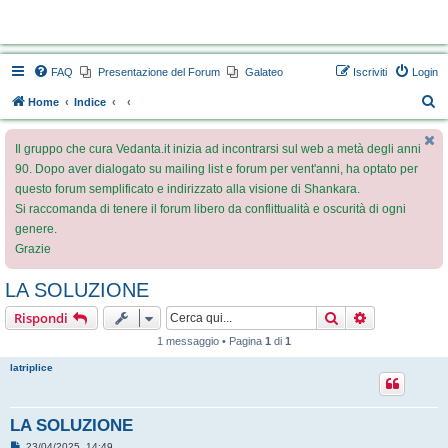
Vedanta.it Forum
FAQ
Presentazione del Forum
Galateo
Iscriviti
Login
C
Home
Indice
e
Il gruppo che cura Vedanta.it inizia ad incontrarsi sul web a metà degli anni
r
90. Dopo aver dialogato su mailing list e forum per vent'anni, ha optato per
c
questo forum semplificato e indirizzato alla visione di Shankara.
a
Si raccomanda di tenere il forum libero da conflittualità e oscurità di ogni
genere.
Grazie
LA SOLUZIONE
Cerca
Ricerca avan
Rispondi
1 messaggio • Pagina
1
di
1
latriplice
LA SOLUZIONE
M
23/04/2025, 14:49