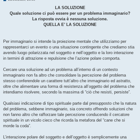
e
s
LA SOLUZIONE
s
Quale soluzione ci può essere per un problema immaginario?
a
g
La risposta ovvia è nessuna soluzione.
g
QUELLA E’ LA SOLUZIONE
i
o
Per immaginario si intende la proiezione mentale che utilizziamo per
rappresentarci un evento o una situazione contingente che crediamo stia
avendo luogo polarizzata nel soggetto e nell’oggetto e la loro interazione
in termini di attrazione e repulsione che l’azione polare comporta.
Cercare una soluzione ad un problema all’interno di un contesto
immaginario non fa altro che consolidare la percezione del problema
stesso conferendole un carattere tutt’altro che immaginario ed astratto,
oltre che alimentare una forma di resistenza all’oggetto del problema che
intendiamo risolvere, secondo la massima di “ciò che resisti, persiste”.
Qualsiasi indicazione di tipo spirituale parte dal presupposto che la natura
del problema, sebbene immaginario, sia concreto offrendo soluzioni che
non fanno altro che rafforzare tale percezione conducendo il cercatore
spirituale in un vicolo cieco che ricorda la metafora del “cane che si
morde la coda”.
L’interazione polare del soggetto e dell’oggetto è semplicemente una