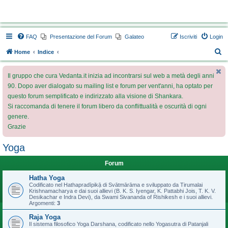
Vedanta.it Forum
FAQ
Presentazione del Forum
Galateo
Iscriviti
Login
C
Home
Indice
e
Il gruppo che cura Vedanta.it inizia ad incontrarsi sul web a metà degli anni
r
90. Dopo aver dialogato su mailing list e forum per vent'anni, ha optato per
c
questo forum semplificato e indirizzato alla visione di Shankara.
a
Si raccomanda di tenere il forum libero da conflittualità e oscurità di ogni
genere.
Grazie
Yoga
Forum
Hatha Yoga
Codificato nel Hathapradīpikạ̄ di Svātmārāma e sviluppato da Tirumalai
Krishnamacharya e dai suoi allievi (B. K. S. Iyengar, K. Pattabhi Jois, T. K. V.
Desikachar e Indra Devi), da Swami Sivananda of Rishikesh e i suoi allievi.
Argomenti:
3
Raja Yoga
Il sistema filosofico Yoga Darshana, codificato nello Yogasutra di Patanjali