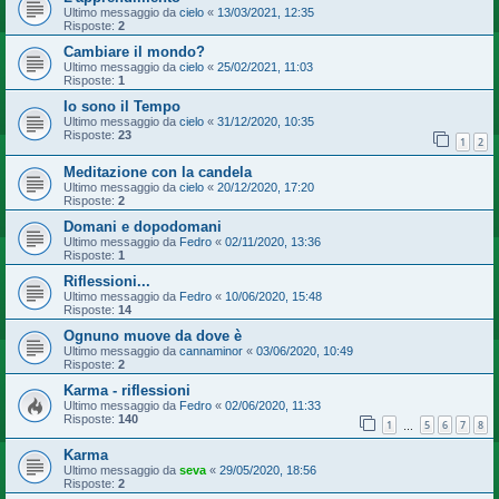
Ultimo messaggio da
cielo
«
13/03/2021, 12:35
Risposte:
2
Cambiare il mondo?
Ultimo messaggio da
cielo
«
25/02/2021, 11:03
Risposte:
1
Io sono il Tempo
Ultimo messaggio da
cielo
«
31/12/2020, 10:35
Risposte:
23
1
2
Meditazione con la candela
Ultimo messaggio da
cielo
«
20/12/2020, 17:20
Risposte:
2
Domani e dopodomani
Ultimo messaggio da
Fedro
«
02/11/2020, 13:36
Risposte:
1
Riflessioni...
Ultimo messaggio da
Fedro
«
10/06/2020, 15:48
Risposte:
14
Ognuno muove da dove è
Ultimo messaggio da
cannaminor
«
03/06/2020, 10:49
Risposte:
2
Karma - riflessioni
Ultimo messaggio da
Fedro
«
02/06/2020, 11:33
Risposte:
140
1
5
6
7
8
…
Karma
Ultimo messaggio da
seva
«
29/05/2020, 18:56
Risposte:
2