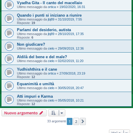
Vyadha Gita - Il canto del macellaio
Ultimo messaggio da
ortica
«
19/02/2020, 16:31
Quando i punti si iniziano a riunire
Ultimo messaggio da
jbj89
«
31/10/2019, 7:55
Risposte:
19
Parlami del desiderio, autista
Ultimo messaggio da
jbj89
«
28/10/2019, 17:35
Risposte:
6
Non giudicare?
Ultimo messaggio da
cielo
«
29/09/2019, 12:36
Aldilà del bene e del male?
Ultimo messaggio da
cielo
«
02/02/2019, 11:20
Yudhishthira e il cane
Ultimo messaggio da
ortica
«
27/09/2018, 23:19
Risposte:
12
Equanimità e umiltà
Ultimo messaggio da
cielo
«
30/05/2018, 20:47
Atti impuri e Karma
Ultimo messaggio da
cielo
«
05/05/2018, 10:21
Risposte:
12
Nuovo argomento
1
2
Prossimo
33 argomenti