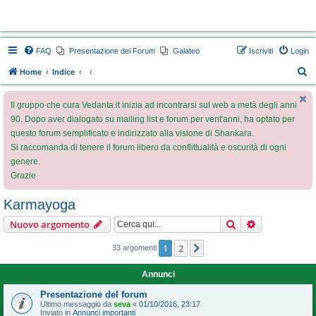
Vedanta.it Forum
FAQ
Presentazione del Forum
Galateo
Iscriviti
Login
C
Home
Indice
e
Il gruppo che cura Vedanta.it inizia ad incontrarsi sul web a metà degli anni
r
90. Dopo aver dialogato su mailing list e forum per vent'anni, ha optato per
c
questo forum semplificato e indirizzato alla visione di Shankara.
a
Si raccomanda di tenere il forum libero da conflittualità e oscurità di ogni
genere.
Grazie
Karmayoga
Cerca
Ricerca avan
Nuovo argomento
1
2
Prossimo
33 argomenti
Annunci
Presentazione del forum
Ultimo messaggio da
seva
«
01/10/2016, 23:17
Inviato in
Annunci importanti