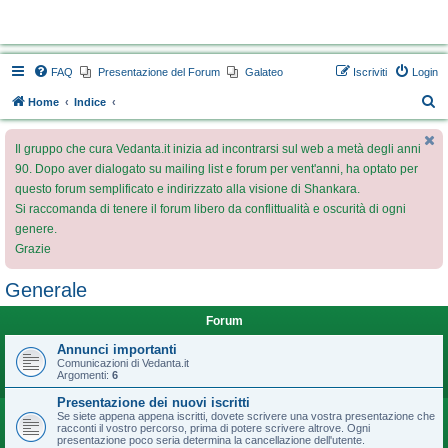
Vedanta.it Forum
FAQ
Presentazione del Forum
Galateo
Iscriviti
Login
C
Home
Indice
e
Il gruppo che cura Vedanta.it inizia ad incontrarsi sul web a metà degli anni
r
90. Dopo aver dialogato su mailing list e forum per vent'anni, ha optato per
c
questo forum semplificato e indirizzato alla visione di Shankara.
a
Si raccomanda di tenere il forum libero da conflittualità e oscurità di ogni
genere.
Grazie
Generale
Forum
Annunci importanti
Comunicazioni di Vedanta.it
Argomenti:
6
Presentazione dei nuovi iscritti
Se siete appena appena iscritti, dovete scrivere una vostra presentazione che
racconti il vostro percorso, prima di potere scrivere altrove. Ogni
presentazione poco seria determina la cancellazione dell'utente.