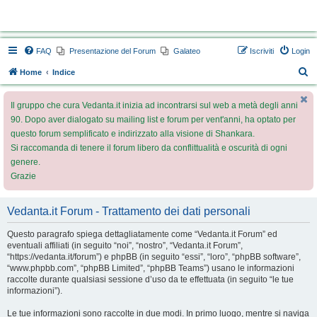
Vedanta.it Forum
FAQ
Presentazione del Forum
Galateo
Iscriviti
Login
C
Home
Indice
e
Il gruppo che cura Vedanta.it inizia ad incontrarsi sul web a metà degli anni
r
90. Dopo aver dialogato su mailing list e forum per vent'anni, ha optato per
c
questo forum semplificato e indirizzato alla visione di Shankara.
a
Si raccomanda di tenere il forum libero da conflittualità e oscurità di ogni
genere.
Grazie
Vedanta.it Forum - Trattamento dei dati personali
Questo paragrafo spiega dettagliatamente come “Vedanta.it Forum” ed
eventuali affiliati (in seguito “noi”, “nostro”, “Vedanta.it Forum”,
“https://vedanta.it/forum”) e phpBB (in seguito “essi”, “loro”, “phpBB software”,
“www.phpbb.com”, “phpBB Limited”, “phpBB Teams”) usano le informazioni
raccolte durante qualsiasi sessione d’uso da te effettuata (in seguito “le tue
informazioni”).
Le tue informazioni sono raccolte in due modi. In primo luogo, mentre si naviga