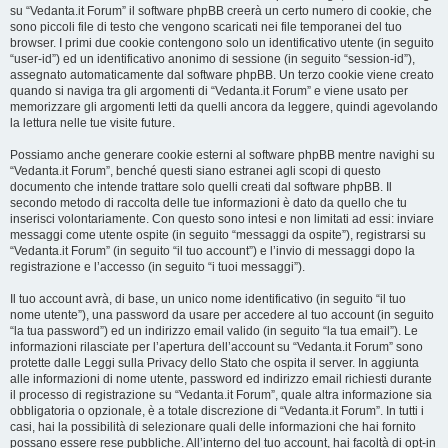
su “Vedanta.it Forum” il software phpBB creerà un certo numero di cookie, che
sono piccoli file di testo che vengono scaricati nei file temporanei del tuo
browser. I primi due cookie contengono solo un identificativo utente (in seguito
“user-id”) ed un identificativo anonimo di sessione (in seguito “session-id”),
assegnato automaticamente dal software phpBB. Un terzo cookie viene creato
quando si naviga tra gli argomenti di “Vedanta.it Forum” e viene usato per
memorizzare gli argomenti letti da quelli ancora da leggere, quindi agevolando
la lettura nelle tue visite future.
Possiamo anche generare cookie esterni al software phpBB mentre navighi su
“Vedanta.it Forum”, benché questi siano estranei agli scopi di questo
documento che intende trattare solo quelli creati dal software phpBB. Il
secondo metodo di raccolta delle tue informazioni è dato da quello che tu
inserisci volontariamente. Con questo sono intesi e non limitati ad essi: inviare
messaggi come utente ospite (in seguito “messaggi da ospite”), registrarsi su
“Vedanta.it Forum” (in seguito “il tuo account”) e l’invio di messaggi dopo la
registrazione e l’accesso (in seguito “i tuoi messaggi”).
Il tuo account avrà, di base, un unico nome identificativo (in seguito “il tuo
nome utente”), una password da usare per accedere al tuo account (in seguito
“la tua password”) ed un indirizzo email valido (in seguito “la tua email”). Le
informazioni rilasciate per l’apertura dell’account su “Vedanta.it Forum” sono
protette dalle Leggi sulla Privacy dello Stato che ospita il server. In aggiunta
alle informazioni di nome utente, password ed indirizzo email richiesti durante
il processo di registrazione su “Vedanta.it Forum”, quale altra informazione sia
obbligatoria o opzionale, è a totale discrezione di “Vedanta.it Forum”. In tutti i
casi, hai la possibilità di selezionare quali delle informazioni che hai fornito
possano essere rese pubbliche. All’interno del tuo account, hai facoltà di opt-in