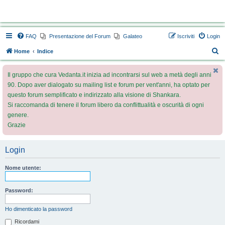
Vedanta.it Forum
FAQ
Presentazione del Forum
Galateo
Iscriviti
Login
C
Home
Indice
e
Il gruppo che cura Vedanta.it inizia ad incontrarsi sul web a metà degli anni
r
90. Dopo aver dialogato su mailing list e forum per vent'anni, ha optato per
c
questo forum semplificato e indirizzato alla visione di Shankara.
a
Si raccomanda di tenere il forum libero da conflittualità e oscurità di ogni
genere.
Grazie
Login
Nome utente:
Password:
Ho dimenticato la password
Ricordami