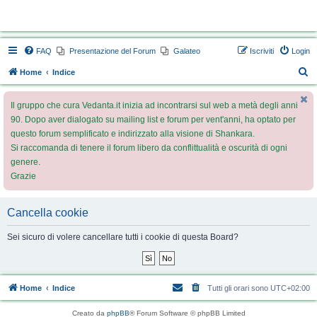
Vedanta.it Forum
FAQ
Presentazione del Forum
Galateo
Iscriviti
Login
C
Home
Indice
e
Il gruppo che cura Vedanta.it inizia ad incontrarsi sul web a metà degli anni
r
90. Dopo aver dialogato su mailing list e forum per vent'anni, ha optato per
c
questo forum semplificato e indirizzato alla visione di Shankara.
a
Si raccomanda di tenere il forum libero da conflittualità e oscurità di ogni
genere.
Grazie
Cancella cookie
Sei sicuro di volere cancellare tutti i cookie di questa Board?
Home
Indice
Tutti gli orari sono
UTC+02:00
Creato da
phpBB
® Forum Software © phpBB Limited