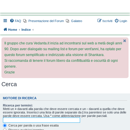
Vedanta.it Forum
FAQ
Presentazione del Forum
Galateo
Iscriviti
Login
Home
Indice
Il gruppo che cura Vedanta.it inizia ad incontrarsi sul web a metà degli anni
90. Dopo aver dialogato su mailing list e forum per vent'anni, ha optato per
questo forum semplificato e indirizzato alla visione di Shankara.
Si raccomanda di tenere il forum libero da conflittualità e oscurità di ogni
genere.
Grazie
Cerca
MOTORE DI RICERCA
Ricerca per termini:
Metti un
+
davanti alla parola che deve essere cercata e un
-
davanti a quella che deve
essere ignorata. Inserisci una lista di parole separate da
|
tra parentesi se solo una delle
parole deve essere cercata. Usa * come abbreviazione per parole parziali.
Cerca per parola o usa frase esatta