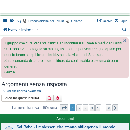
Vedanta.it Forum
FAQ
Presentazione del Forum
Galateo
Iscriviti
Login
C
Home
Indice
e
Il gruppo che cura Vedanta.it inizia ad incontrarsi sul web a metà degli anni
r
90. Dopo aver dialogato su mailing list e forum per vent'anni, ha optato per
c
questo forum semplificato e indirizzato alla visione di Shankara.
a
Si raccomanda di tenere il forum libero da conflittualità e oscurità di ogni
genere.
Grazie
Argomenti senza risposta
Vai alla ricerca avanzata
Cerca
Ricerca avanzata
Pagina
1
di
8
1
2
3
4
5
8
Pross
La ricerca ha trovato 190 risultati
…
Argomenti
Sai Baba - I malesseri che stanno affliggendo il mondo