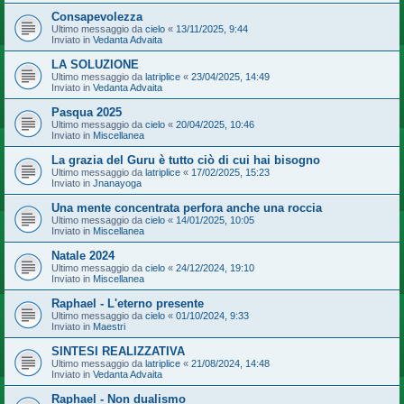
Consapevolezza
Ultimo messaggio da
cielo
«
13/11/2025, 9:44
Inviato in
Vedanta Advaita
LA SOLUZIONE
Ultimo messaggio da
latriplice
«
23/04/2025, 14:49
Inviato in
Vedanta Advaita
Pasqua 2025
Ultimo messaggio da
cielo
«
20/04/2025, 10:46
Inviato in
Miscellanea
La grazia del Guru è tutto ciò di cui hai bisogno
Ultimo messaggio da
latriplice
«
17/02/2025, 15:23
Inviato in
Jnanayoga
Una mente concentrata perfora anche una roccia
Ultimo messaggio da
cielo
«
14/01/2025, 10:05
Inviato in
Miscellanea
Natale 2024
Ultimo messaggio da
cielo
«
24/12/2024, 19:10
Inviato in
Miscellanea
Raphael - L'eterno presente
Ultimo messaggio da
cielo
«
01/10/2024, 9:33
Inviato in
Maestri
SINTESI REALIZZATIVA
Ultimo messaggio da
latriplice
«
21/08/2024, 14:48
Inviato in
Vedanta Advaita
Raphael - Non dualismo