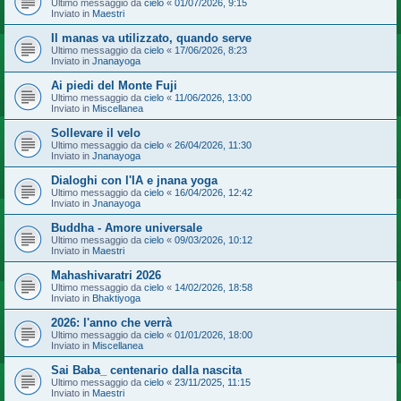
Ultimo messaggio da
cielo
«
01/07/2026, 9:15
Inviato in
Maestri
Il manas va utilizzato, quando serve
Ultimo messaggio da
cielo
«
17/06/2026, 8:23
Inviato in
Jnanayoga
Ai piedi del Monte Fuji
Ultimo messaggio da
cielo
«
11/06/2026, 13:00
Inviato in
Miscellanea
Sollevare il velo
Ultimo messaggio da
cielo
«
26/04/2026, 11:30
Inviato in
Jnanayoga
Dialoghi con l'IA e jnana yoga
Ultimo messaggio da
cielo
«
16/04/2026, 12:42
Inviato in
Jnanayoga
Buddha - Amore universale
Ultimo messaggio da
cielo
«
09/03/2026, 10:12
Inviato in
Maestri
Mahashivaratri 2026
Ultimo messaggio da
cielo
«
14/02/2026, 18:58
Inviato in
Bhaktiyoga
2026: l'anno che verrà
Ultimo messaggio da
cielo
«
01/01/2026, 18:00
Inviato in
Miscellanea
Sai Baba_ centenario dalla nascita
Ultimo messaggio da
cielo
«
23/11/2025, 11:15
Inviato in
Maestri