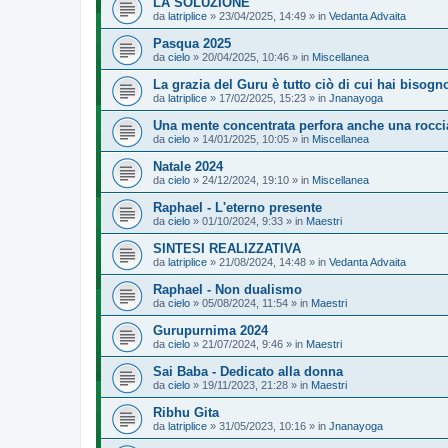
LA SOLUZIONE
da
latriplice
» 23/04/2025, 14:49 » in
Vedanta Advaita
Pasqua 2025
da
cielo
» 20/04/2025, 10:46 » in
Miscellanea
La grazia del Guru è tutto ciò di cui hai bisogn
da
latriplice
» 17/02/2025, 15:23 » in
Jnanayoga
Una mente concentrata perfora anche una rocci
da
cielo
» 14/01/2025, 10:05 » in
Miscellanea
Natale 2024
da
cielo
» 24/12/2024, 19:10 » in
Miscellanea
Raphael - L'eterno presente
da
cielo
» 01/10/2024, 9:33 » in
Maestri
SINTESI REALIZZATIVA
da
latriplice
» 21/08/2024, 14:48 » in
Vedanta Advaita
Raphael - Non dualismo
da
cielo
» 05/08/2024, 11:54 » in
Maestri
Gurupurnima 2024
da
cielo
» 21/07/2024, 9:46 » in
Maestri
Sai Baba - Dedicato alla donna
da
cielo
» 19/11/2023, 21:28 » in
Maestri
Ribhu Gita
da
latriplice
» 31/05/2023, 10:16 » in
Jnanayoga