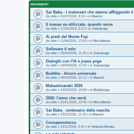
ARGOMENTI
Sai Baba - I malesseri che stanno affliggendo 
da
cielo
» 01/07/2026, 9:15 » in
Maestri
Il manas va utilizzato, quando serve
da
cielo
» 17/06/2026, 8:23 » in
Jnanayoga
Ai piedi del Monte Fuji
da
cielo
» 11/06/2026, 13:00 » in
Miscellanea
Sollevare il velo
da
cielo
» 26/04/2026, 11:30 » in
Jnanayoga
Dialoghi con l'IA e jnana yoga
da
cielo
» 16/04/2026, 12:42 » in
Jnanayoga
Buddha - Amore universale
da
cielo
» 09/03/2026, 10:12 » in
Maestri
Mahashivaratri 2026
da
cielo
» 14/02/2026, 18:58 » in
Bhaktiyoga
2026: l'anno che verrà
da
cielo
» 01/01/2026, 18:00 » in
Miscellanea
Sai Baba_ centenario dalla nascita
da
cielo
» 23/11/2025, 11:15 » in
Maestri
Consapevolezza
da
cielo
» 13/11/2025, 9:44 » in
Vedanta Advaita