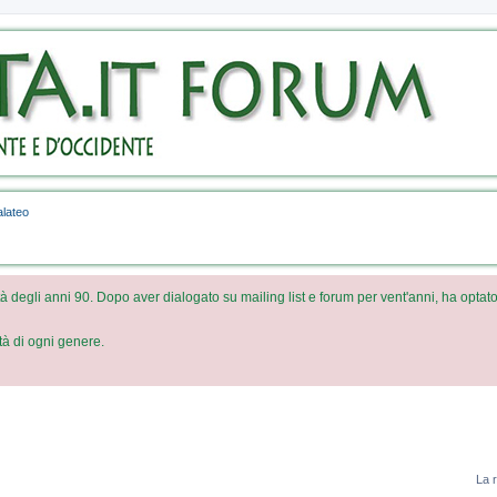
Veda
For
Un brev
descrive
forum
lateo
à degli anni 90. Dopo aver dialogato su mailing list e forum per vent'anni, ha optato
ità di ogni genere.
La r