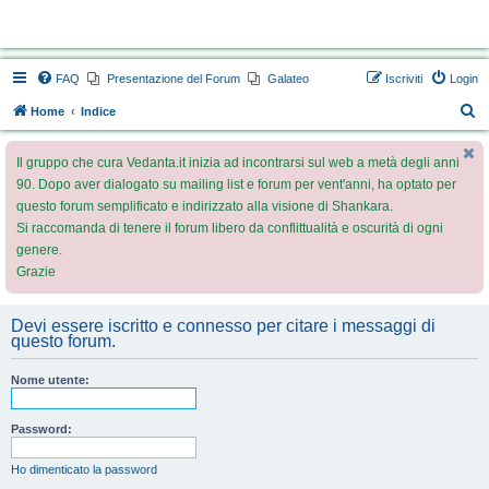
Vedanta.it Forum
FAQ
Presentazione del Forum
Galateo
Iscriviti
Login
C
Home
Indice
e
Il gruppo che cura Vedanta.it inizia ad incontrarsi sul web a metà degli anni
r
90. Dopo aver dialogato su mailing list e forum per vent'anni, ha optato per
c
questo forum semplificato e indirizzato alla visione di Shankara.
a
Si raccomanda di tenere il forum libero da conflittualità e oscurità di ogni
genere.
Grazie
Devi essere iscritto e connesso per citare i messaggi di
questo forum.
Nome utente:
Password:
Ho dimenticato la password