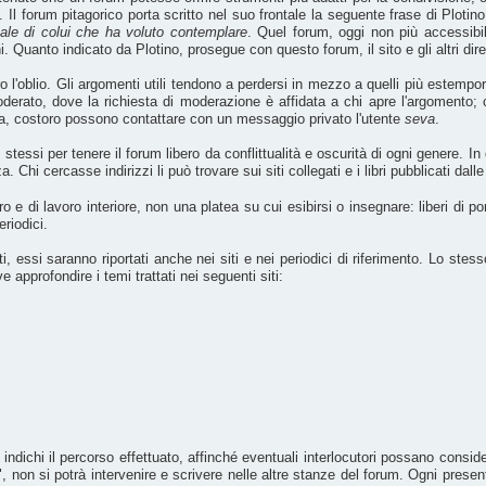
Il forum pitagorico porta scritto nel suo frontale la seguente frase di Plotin
nale di colui che ha voluto contemplare
. Quel forum, oggi non più accessibil
 Quanto indicato da Plotino, prosegue con questo forum, il sito e gli altri dir
ltro l'oblio. Gli argomenti utili tendono a perdersi in mezzo a quelli più estempo
rato, dove la richiesta di moderazione è affidata a chi apre l'argomento; chi 
ta, costoro possono contattare con un messaggio privato l'utente
seva
.
 stessi per tenere il forum libero da conflittualità e oscurità di ogni genere
. Chi cercasse indirizzi li può trovare sui siti collegati e i libri pubblicati dalle
e di lavoro interiore, non una platea su cui esibirsi o insegnare: liberi di por
eriodici.
 essi saranno riportati anche nei siti e nei periodici di riferimento. Lo stesso
approfondire i temi trattati nei seguenti siti:
 indichi il percorso effettuato, affinché eventuali interlocutori possano cons
i", non si potrà intervenire e scrivere nelle altre stanze del forum. Ogni pres