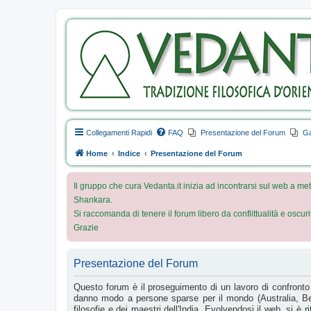
Collegamenti Rapidi
FAQ
Presentazione del Forum
Ga
Home
Indice
Presentazione del Forum
Il gruppo che cura Vedanta.it inizia ad incontrarsi sul web a met
Shankara.
Si raccomanda di tenere il forum libero da conflittualità e oscur
Grazie
Presentazione del Forum
Questo forum è il proseguimento di un lavoro di confronto e
danno modo a persone sparse per il mondo (Australia, Belg
filosofie e dei maestri dell'India. Evolvendosi il web, si è r