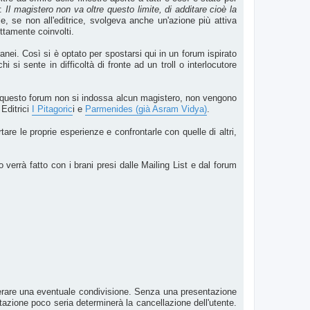
o:
Il magistero non va oltre questo limite, di additare cioè la
e, se non all'editrice, svolgeva anche un'azione più attiva
ettamente coinvolti.
ranei. Così si è optato per spostarsi qui in un forum ispirato
si sente in difficoltà di fronte ad un troll o interlocutore
. In questo forum non si indossa alcun magistero, non vengono
 Editrici
I Pitagoric
i e
Parmenides (già Asram Vidya)
.
tare le proprie esperienze e confrontarle con quelle di altri,
 verrà fatto con i brani presi dalle Mailing List e dal forum
iderare una eventuale condivisione. Senza una presentazione
entazione poco seria determinerà la cancellazione dell'utente.