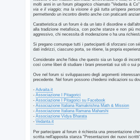
molti anni in un forum pitagorico chiamato "Vedanta & Co". 
via e il viaggio; ma la visione è già tutta un'opera perso
permettendo un incontro diretto anche con praticanti anziani.
Caratteristica di un forum è da un lato il disordine e dall'a
alla tradizione metafisica, con poche stanze e non più mode
aggressivo, chi necessita di moderazione o ha una richies
Si pregano comunque tutti i partecipanti di sforzarsi con sé
dati indirizzi, ciascuno porta, se ritiene, la propria esperienza
Considerate anche l'idea che questo sia un luogo di incontro 
così come liberi di studiare i brani presentati sui siti o sui p
Ove nel forum si sviluppassero degli argomenti interessanti,
precedente. Nel forum possono chiedersi indicazioni su dove 
-
Advaita.it
-
Associazione I Pitagorici
-
Associazione I Pitagorici su Facebook
-
Associazione Italiana Ramakrishna Math & Mission
-
Associazione Italiana Ramana Maharshi
-
Associazione Vidya Bharata
-
Vedanta.it
Per partecipare al forum è richiesta una presentazione che
scritta nell'apposita stanza "Presentazioni dei nuovi iscritt