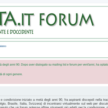
Veda
For
Un brev
descrive
forum
lateo
à degli anni 90. Dopo aver dialogato su mailing list e forum per vent'anni, ha optato
ità di ogni genere.
 condivisione iniziato a metà degli anni 90, fra aspiranti discepoli nella tra
io, Brasile, Italia, Svizzera) di incontrarsi virtualmente sul web per discu
itenuto che un forum potesse offrire strumenti più adatti per la condivisione, ol