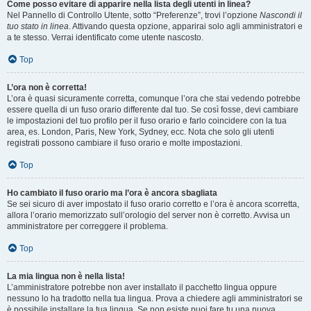
Come posso evitare di apparire nella lista degli utenti in linea?
Nel Pannello di Controllo Utente, sotto “Preferenze”, trovi l’opzione
Nascondi il
tuo stato in linea
. Attivando questa opzione, apparirai solo agli amministratori e
a te stesso. Verrai identificato come utente nascosto.
Top
L’ora non è corretta!
L’ora è quasi sicuramente corretta, comunque l’ora che stai vedendo potrebbe
essere quella di un fuso orario differente dal tuo. Se così fosse, devi cambiare
le impostazioni del tuo profilo per il fuso orario e farlo coincidere con la tua
area, es. London, Paris, New York, Sydney, ecc. Nota che solo gli utenti
registrati possono cambiare il fuso orario e molte impostazioni.
Top
Ho cambiato il fuso orario ma l’ora è ancora sbagliata
Se sei sicuro di aver impostato il fuso orario corretto e l’ora è ancora scorretta,
allora l’orario memorizzato sull’orologio del server non è corretto. Avvisa un
amministratore per correggere il problema.
Top
La mia lingua non è nella lista!
L’amministratore potrebbe non aver installato il pacchetto lingua oppure
nessuno lo ha tradotto nella tua lingua. Prova a chiedere agli amministratori se
è possibile installare la tua lingua. Se non esiste puoi fare tu una nuova