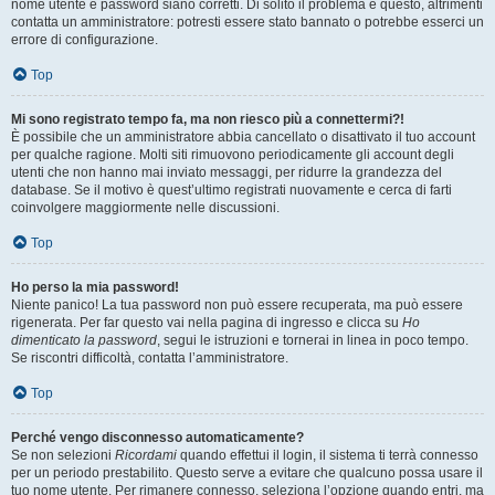
nome utente e password siano corretti. Di solito il problema è questo, altrimenti
contatta un amministratore: potresti essere stato bannato o potrebbe esserci un
errore di configurazione.
Top
Mi sono registrato tempo fa, ma non riesco più a connettermi?!
È possibile che un amministratore abbia cancellato o disattivato il tuo account
per qualche ragione. Molti siti rimuovono periodicamente gli account degli
utenti che non hanno mai inviato messaggi, per ridurre la grandezza del
database. Se il motivo è quest’ultimo registrati nuovamente e cerca di farti
coinvolgere maggiormente nelle discussioni.
Top
Ho perso la mia password!
Niente panico! La tua password non può essere recuperata, ma può essere
rigenerata. Per far questo vai nella pagina di ingresso e clicca su
Ho
dimenticato la password
, segui le istruzioni e tornerai in linea in poco tempo.
Se riscontri difficoltà, contatta l’amministratore.
Top
Perché vengo disconnesso automaticamente?
Se non selezioni
Ricordami
quando effettui il login, il sistema ti terrà connesso
per un periodo prestabilito. Questo serve a evitare che qualcuno possa usare il
tuo nome utente. Per rimanere connesso, seleziona l’opzione quando entri, ma