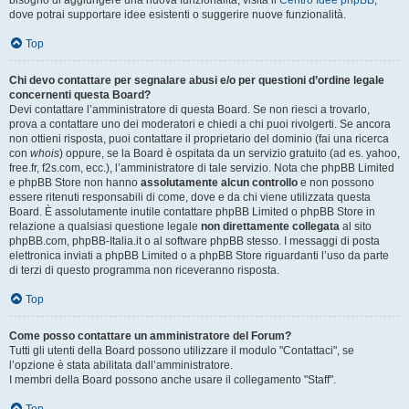
bisogno di aggiungere una nuova funzionalità, visita il
Centro Idee phpBB
,
dove potrai supportare idee esistenti o suggerire nuove funzionalità.
Top
Chi devo contattare per segnalare abusi e/o per questioni d’ordine legale
concernenti questa Board?
Devi contattare l’amministratore di questa Board. Se non riesci a trovarlo,
prova a contattare uno dei moderatori e chiedi a chi puoi rivolgerti. Se ancora
non ottieni risposta, puoi contattare il proprietario del dominio (fai una ricerca
con
whois
) oppure, se la Board è ospitata da un servizio gratuito (ad es. yahoo,
free.fr, f2s.com, ecc.), l’amministratore di tale servizio. Nota che phpBB Limited
e phpBB Store non hanno
assolutamente alcun controllo
e non possono
essere ritenuti responsabili di come, dove e da chi viene utilizzata questa
Board. È assolutamente inutile contattare phpBB Limited o phpBB Store in
relazione a qualsiasi questione legale
non direttamente collegata
al sito
phpBB.com, phpBB-Italia.it o al software phpBB stesso. I messaggi di posta
elettronica inviati a phpBB Limited o a phpBB Store riguardanti l’uso da parte
di terzi di questo programma non riceveranno risposta.
Top
Come posso contattare un amministratore del Forum?
Tutti gli utenti della Board possono utilizzare il modulo "Contattaci", se
l’opzione è stata abilitata dall’amministratore.
I membri della Board possono anche usare il collegamento "Staff".