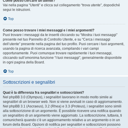
Come posso cercare un utente?
Vai nella pagina “Utenti” e clicca sul collegamento “trova utente”, dopodiché
segui le istruzioni.
Top
Come posso trovare i miei messaggi e i miei argomenti?
Puoi trovare i messaggi da te inseriti cliccando su “Mostra i tuoi messaggi”
presente nel tuo Pannello di Controllo Utente, e su “Cerca i messaggi
dell’utente” presente nella pagina del tuo profilo. Puoi cercare i tuoi argomenti,
usando la pagina di ricerca avanzata, compilando i vari campi
opportunamente. Puoi comunque trovare rapidamente i tuoi messaggi,
cliccando sull’omonima funzione “I tuoi messaggi”, generalmente disponibile
in ogni pagina della Board.
Top
Sottoscrizioni e segnalibri
Qual è la differenza fra segnalibri e sottoscrizioni?
Nel phpBB 3.0 (Olympus), i segnalibri lavorano in modo molto simile ai
segnalibri di un browser web. Non si viene avvisati in caso di aggiornamento.
Nel phpBB 3.1 (Ascraeus), 3.2 (Rhea) e 3.3 (Proteus), i segnalibri sono simili
alla sottoscrizione di un argomento. È possibile ricevere una notifica quando
un segnalibro di un argomento viene aggiornato. La sottoscrizione, tuttavia, ti
comunicherà quando c’è un aggiornamento relativo a un argomento o in un
forum della Board. Opzioni di notifica per segnalibri e sottoscrizioni possono