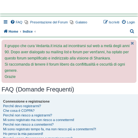
Vedanta.it Forum
FAQ
Presentazione del Forum
Galateo
Iscriviti
Login
C
Home
Indice
e
Il gruppo che cura Vedanta.it inizia ad incontrarsi sul web a metà degli anni
r
90. Dopo aver dialogato su mailing list e forum per vent'anni, ha optato per
c
questo forum semplificato e indirizzato alla visione di Shankara.
a
Si raccomanda di tenere il forum libero da conflittualità e oscurità di ogni
genere.
Grazie
FAQ (Domande Frequenti)
Connessione e registrazione
Perché devo registrarmi?
Che cosa è COPPA?
Perché non riesco a registrarmi?
Mi sono registrato ma non riesco a connettermi!
Perché non riesco a connettermi?
Mi sono registrato tempo fa, ma non riesco più a connettermi?!
Ho perso la mia password!