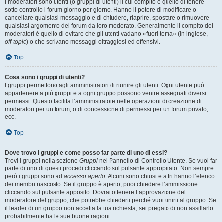
I moderatori sono utenti (o gruppi di utenti) il cui compito è quello di tenere
sotto controllo i forum giorno per giorno. Hanno il potere di modificare o
cancellare qualsiasi messaggio e di chiudere, riaprire, spostare o rimuovere
qualsiasi argomento del forum da loro moderato. Generalmente il compito dei
moderatori è quello di evitare che gli utenti vadano «fuori tema» (in inglese,
off-topic
) o che scrivano messaggi oltraggiosi ed offensivi.
Top
Cosa sono i gruppi di utenti?
I gruppi permettono agli amministratori di riunire gli utenti. Ogni utente può
appartenere a più gruppi e a ogni gruppo possono venire assegnati diversi
permessi. Questo facilita l’amministratore nelle operazioni di creazione di
moderatori per un forum, o di concessione di permessi per un forum privato,
ecc.
Top
Dove trovo i gruppi e come posso far parte di uno di essi?
Trovi i gruppi nella sezione
Gruppi
nel Pannello di Controllo Utente. Se vuoi far
parte di uno di questi procedi cliccando sul pulsante appropriato. Non sempre
però i gruppi sono ad
accesso aperto
. Alcuni sono chiusi e altri hanno l’elenco
dei membri nascosto. Se il gruppo è aperto, puoi chiedere l’ammissione
cliccando sul pulsante apposito. Dovrai ottenere l’approvazione del
moderatore del gruppo, che potrebbe chiederti perché vuoi unirti al gruppo. Se
il leader di un gruppo non accetta la tua richiesta, sei pregato di non assillarlo:
probabilmente ha le sue buone ragioni.