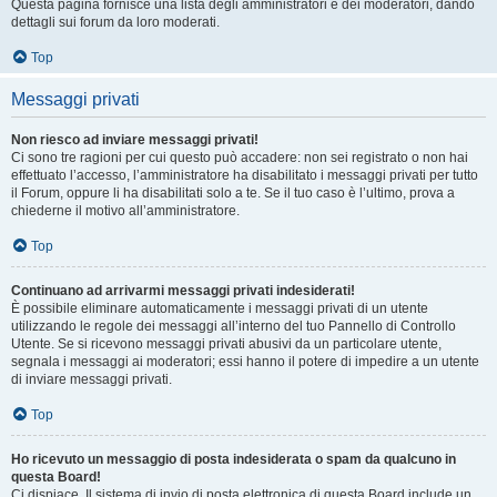
Questa pagina fornisce una lista degli amministratori e dei moderatori, dando
dettagli sui forum da loro moderati.
Top
Messaggi privati
Non riesco ad inviare messaggi privati!
Ci sono tre ragioni per cui questo può accadere: non sei registrato o non hai
effettuato l’accesso, l’amministratore ha disabilitato i messaggi privati per tutto
il Forum, oppure li ha disabilitati solo a te. Se il tuo caso è l’ultimo, prova a
chiederne il motivo all’amministratore.
Top
Continuano ad arrivarmi messaggi privati indesiderati!
È possibile eliminare automaticamente i messaggi privati ​​di un utente
utilizzando le regole dei messaggi all’interno del tuo Pannello di Controllo
Utente. Se si ricevono messaggi privati ​​abusivi da un particolare utente,
segnala i messaggi ai moderatori; essi hanno il potere di impedire a un utente
di inviare messaggi privati​​.
Top
Ho ricevuto un messaggio di posta indesiderata o spam da qualcuno in
questa Board!
Ci dispiace. Il sistema di invio di posta elettronica di questa Board include un