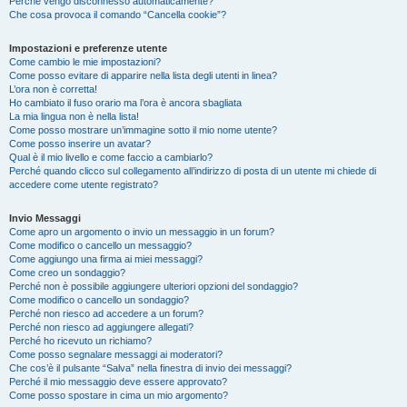
Perché vengo disconnesso automaticamente?
Che cosa provoca il comando “Cancella cookie”?
Impostazioni e preferenze utente
Come cambio le mie impostazioni?
Come posso evitare di apparire nella lista degli utenti in linea?
L’ora non è corretta!
Ho cambiato il fuso orario ma l’ora è ancora sbagliata
La mia lingua non è nella lista!
Come posso mostrare un’immagine sotto il mio nome utente?
Come posso inserire un avatar?
Qual è il mio livello e come faccio a cambiarlo?
Perché quando clicco sul collegamento all’indirizzo di posta di un utente mi chiede di
accedere come utente registrato?
Invio Messaggi
Come apro un argomento o invio un messaggio in un forum?
Come modifico o cancello un messaggio?
Come aggiungo una firma ai miei messaggi?
Come creo un sondaggio?
Perché non è possibile aggiungere ulteriori opzioni del sondaggio?
Come modifico o cancello un sondaggio?
Perché non riesco ad accedere a un forum?
Perché non riesco ad aggiungere allegati?
Perché ho ricevuto un richiamo?
Come posso segnalare messaggi ai moderatori?
Che cos’è il pulsante “Salva” nella finestra di invio dei messaggi?
Perché il mio messaggio deve essere approvato?
Come posso spostare in cima un mio argomento?