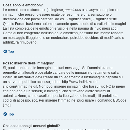
Cosa sono le emoticon?
Le «emoticon» o «faccine» (in inglese,
emoticons
o
smileys
) sono piccole
immagini che possono essere usate per esprimere una sensazione o
un’emozione con pochi caratteri; ad es. :) significa felice, :( significa triste.
Questo Forum trasforma automaticamente queste serie di caratteri in immagini.
La lista completa delle emoticon è visibile nella pagina di invio messaggi.
Cerca di non esagerare nell’uso delle emoticon, possono facilmente rendere
un messaggio illeggibile, e un moderatore potrebbe decidere di modificarlo o
addirittura rimuoverlo.
Top
Posso inserire delle immagini?
Sì, puoi inserire delle immagini nei tuoi messaggi. Se l’amministratore
permette gli allegati è possibile caricare delle immagini direttamente sulla
Board; in alternativa devi creare un collegamento a un’immagine ospitata su
un server di pubblico accesso, ad es. http://www.indirizzo-del-
sito.com/immagine.gif. Non puoi inserire immagini che hai sul tuo PC (a meno
che non abbia un server!) o immagini che si trovano dietro sistemi di
autenticazione, come caselle di posta tipo yahoo o hotmail, siti protetti da
codici di accesso, ecc. Per inserire l’immagine, puoi usare il comando BBCode
[img].
Top
Che cosa sono gli annunci globali?