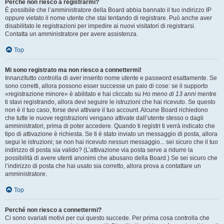
Perché non riesco a registrarmi?
È possibile che l’amministratore della Board abbia bannato il tuo indirizzo IP
oppure vietato il nome utente che stai tentando di registrare. Può anche aver
disabilitato le registrazioni per impedire ai nuovi visitatori di registrarsi.
Contatta un amministratore per avere assistenza.
Top
Mi sono registrato ma non riesco a connettermi!
Innanzitutto controlla di aver inserito nome utente e password esattamente. Se
sono corretti, allora possono esser successe un paio di cose: se il supporto
«registrazione minore» è abilitato e hai cliccato su
Ho meno di 13 anni
mentre
ti stavi registrando, allora devi seguire le istruzioni che hai ricevuto. Se questo
non è il tuo caso, forse devi attivare il tuo account. Alcune Board richiedono
che tutte le nuove registrazioni vengano attivate dall’utente stesso o dagli
amministratori, prima di poter accedere. Quando ti registri ti verrà indicato che
tipo di attivazione è richiesta. Se ti è stato inviato un messaggio di posta, allora
segui le istruzioni; se non hai ricevuto nessun messaggio... sei sicuro che il tuo
indirizzo di posta sia valido? (L’attivazione via posta serve a ridurre la
possibilità di avere utenti anonimi che abusano della Board.) Se sei sicuro che
l’indirizzo di posta che hai usato sia corretto, allora prova a contattare un
amministratore.
Top
Perché non riesco a connettermi?
Ci sono svariati motivi per cui questo succede. Per prima cosa controlla che