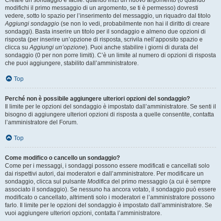
Creare un sondaggio è facile: quando inizi un nuovo argomento (o quando
modifichi il primo messaggio di un argomento, se ti è permesso) dovresti
vedere, sotto lo spazio per l’inserimento del messaggio, un riquadro dal titolo
Aggiungi sondaggio
(se non lo vedi, probabilmente non hai il diritto di creare
sondaggi). Basta inserire un titolo per il sondaggio e almeno due opzioni di
risposta (per inserire un’opzione di risposta, scrivila nell’apposito spazio e
clicca su
Aggiungi un’opzione
). Puoi anche stabilire i giorni di durata del
sondaggio (0 per non porre limiti). C’è un limite al numero di opzioni di risposta
che puoi aggiungere, stabilito dall’amministratore.
Top
Perché non è possibile aggiungere ulteriori opzioni del sondaggio?
Il limite per le opzioni del sondaggio è impostato dall’amministratore. Se senti il
bisogno di aggiungere ulteriori opzioni di risposta a quelle consentite, contatta
l’amministratore del Forum.
Top
Come modifico o cancello un sondaggio?
Come per i messaggi, i sondaggi possono essere modificati e cancellati solo
dai rispettivi autori, dai moderatori e dall’amministratore. Per modificare un
sondaggio, clicca sul pulsante
Modifica
del primo messaggio (a cui è sempre
associato il sondaggio). Se nessuno ha ancora votato, il sondaggio può essere
modificato o cancellato, altrimenti solo i moderatori e l’amministratore possono
farlo. Il limite per le opzioni del sondaggio è impostato dall’amministratore. Se
vuoi aggiungere ulteriori opzioni, contatta l’amministratore.